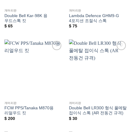
개머리판
개머리판
Double Bell Kar-98K 용
Lambda Defence GHM9-G
우드스톡 킷
4포지션 조절식 스톡
$
65
$
75
위시리스트에
위시리스트에
추가
추가
개머리판
개머리판
FCW PPS/Tanaka M870용
Double Bell LR300 형식 풀메탈
리얼우드 킷
접이식 스톡 (AR 전동건 규격)
$
200
$
30