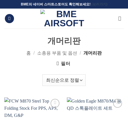
Skip
BME의 네이버 스마트스토어도 확인해보세요!
(보러가기)
to
content
개머리판
홈
/
소총용 부품 및 옵션
/
개머리판
필터
위시리스트에
위시리스트에
추가
추가