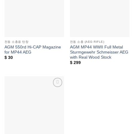
전동 소총용 탄창
전동 소총 (AEG RIFLE)
AGM 550rd Hi-CAP Magazine
AGM MP44 WWII Full Metal
for MP44 AEG
Sturmgewehr Schmeisser AEG
with Real Wood Stock
$
30
$
299
위시리스트에
추가