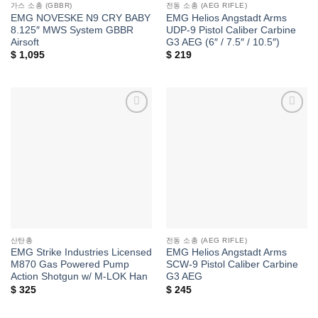
가스 소총 (GBBR)
전동 소총 (AEG RIFLE)
EMG NOVESKE N9 CRY BABY
EMG Helios Angstadt Arms
8.125″ MWS System GBBR
UDP-9 Pistol Caliber Carbine
Airsoft
G3 AEG (6″ / 7.5″ / 10.5″)
$
1,095
$
219
위시리스트에
위시리스트에
추가
추가
산탄총
전동 소총 (AEG RIFLE)
EMG Strike Industries Licensed
EMG Helios Angstadt Arms
M870 Gas Powered Pump
SCW-9 Pistol Caliber Carbine
Action Shotgun w/ M-LOK Han
G3 AEG
$
325
$
245