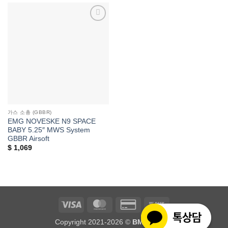
위시리스트에
추가
가스 소총 (GBBR)
EMG NOVESKE N9 SPACE
BABY 5.25″ MWS System
GBBR Airsoft
$
1,069
Visa
MasterCard
Credit
Bank
Card
Transfer
Copyright 2021-2026 ©
BME Airsoft
2