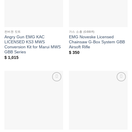
컨버젼 킷트
가스 소총 (GBBR)
Angry Gun EMG KAC
EMG Noveske Licensed
LICENSED KS3 MWS
Chainsaw G-Box System GBB
Conversion Kit for Marui MWS
Airsoft Rifle
GBB Series
$
350
$
1,015
위시리스트에
위시리스트에
추가
추가