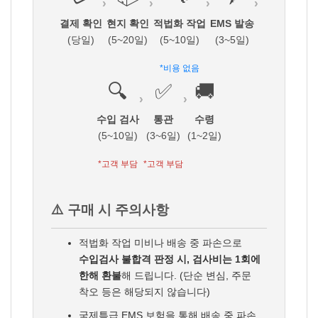
›
›
›
›
결제 확인
현지 확인
적법화 작업
EMS 발송
(당일)
(5~20일)
(5~10일)
(3~5일)
*비용 없음
🔍
✅
🚚
›
›
수입 검사
통관
수령
(5~10일)
(3~6일)
(1~2일)
*고객 부담
*고객 부담
⚠️ 구매 시 주의사항
적법화 작업 미비나 배송 중 파손으로
수입검사 불합격 판정 시, 검사비는 1회에
한해 환불
해 드립니다. (단순 변심, 주문
착오 등은 해당되지 않습니다)
국제특급 EMS 보험을 통해 배송 중 파손,