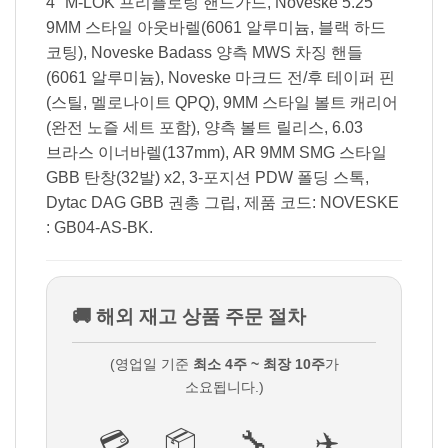
4″ M-LOK 프리플로팅 핸드가드, Noveske 5.25″
9MM 스타일 아웃바렐(6061 알루미늄, 블랙 하드
코팅), Noveske Badass 양측 MWS 차징 핸들
(6061 알루미늄), Noveske 마크드 전/후 테이퍼 핀
(스틸, 멜로나이트 QPQ), 9MM 스타일 볼트 캐리어
(완전 노즐 세트 포함), 양측 볼트 릴리스, 6.03
브라스 이너바렐(137mm), AR 9MM SMG 스타일
GBB 탄창(32발) x2, 3-포지션 PDW 폴딩 스톡,
Dytac DAG GBB 권총 그립, 제품 코드: NOVESKE
: GB04-AS-BK.
🚚 해외 재고 상품 주문 절차
(영업일 기준
최소 4주 ~ 최장 10주
가
소요됩니다.)
💳
📦
🔧
✈️