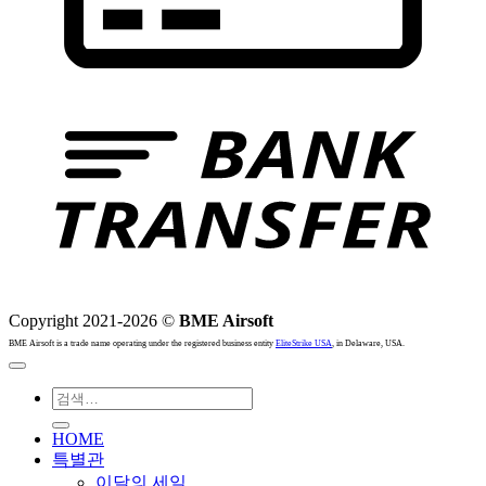
B
T
Copyright 2021-2026 ©
BME Airsoft
BME Airsoft is a trade name operating under the registered business entity
EliteStrike USA
, in Delaware, USA.
검색:
HOME
특별관
이달의 세일