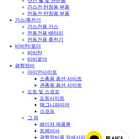
샷건 쉘 및 관련품
가스건 탄창용 부품
전동건 탄창용 부품
가스/충전기
가스건용 가스
전동건용 배터리
전동건용 충전기
비비탄/로더
비비탄
비비로더
광학장비
아이언사이트
소총용 옵션 사이트
권총용 옵션 사이트
도트 및 스코프
도트사이트
매그니파이어
스코프
그 외
레이저 제품류
트레이서
광학장비용 악세서리