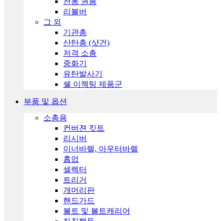
전동 권총
리볼버
그 외
기관총
산탄총 (샷건)
저격 소총
중화기
유탄발사기
쉘 이젝팅 제품군
부품 및 옵션
소총용
컨버젼 킷트
리시버
이너바렐, 아우터바렐
홉업
셀렉터
트리거
개머리판
핸드가드
볼트 및 볼트캐리어