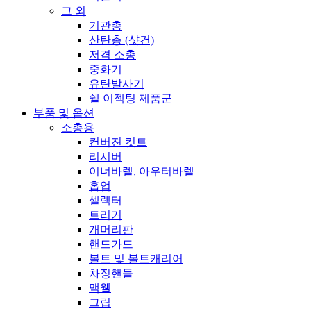
그 외
기관총
산탄총 (샷건)
저격 소총
중화기
유탄발사기
쉘 이젝팅 제품군
부품 및 옵션
소총용
컨버젼 킷트
리시버
이너바렐, 아우터바렐
홉업
셀렉터
트리거
개머리판
핸드가드
볼트 및 볼트캐리어
차징핸들
맥웰
그립