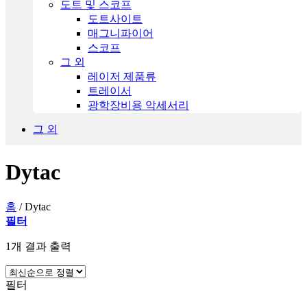
도트 및 스코프
도트사이트
매그니파이어
스코프
그 외
레이저 제품류
트레이서
광학장비용 악세서리
그 외
Dytac
홈
/
Dytac
필터
1개 결과 출력
필터