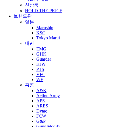
신상품
HOLD THE PRICE
브랜드관
일본
Marushin
KSC
Tokyo Marui
대만
EMG
GHK
Guarder
KJW
PTS
VFC
WE
홍콩
A&K
Action Army
APS
ARES
Dytac
FCW
G&P
Guns Modify