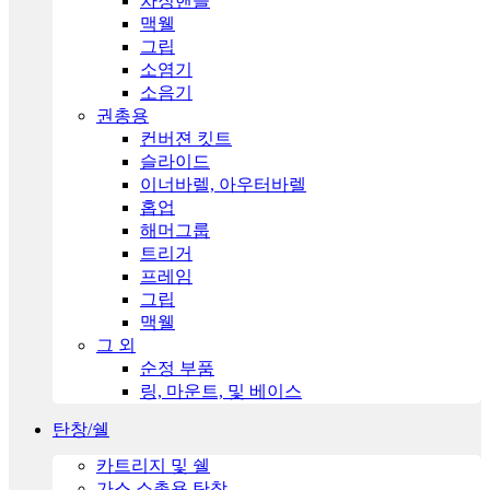
차징핸들
맥웰
그립
소염기
소음기
권총용
컨버젼 킷트
슬라이드
이너바렐, 아우터바렐
홉업
해머그룹
트리거
프레임
그립
맥웰
그 외
순정 부품
링, 마운트, 및 베이스
탄창/쉘
카트리지 및 쉘
가스 소총용 탄창