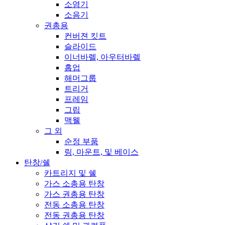
소염기
소음기
권총용
컨버젼 킷트
슬라이드
이너바렐, 아우터바렐
홉업
해머그룹
트리거
프레임
그립
맥웰
그 외
순정 부품
링, 마운트, 및 베이스
탄창/쉘
카트리지 및 쉘
가스 소총용 탄창
가스 권총용 탄창
전동 소총용 탄창
전동 권총용 탄창