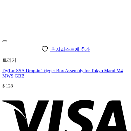
위시리스트에 추가
트리거
DyTac SSA Drop-in Trigger Box Assembly for Tokyo Marui M4
MWS GBB
$
128
V