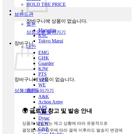
HOLD THE PRICE
브랜드관
장바구니에 상품이 없습니다.
일본
Marushin
상점으로 돌아가기
KSC
Tokyo Marui
장바구니
대만
EMG
GHK
Guarder
KJW
PTS
장바구니에 상품이 없습니다.
VFC
WE
상점으로 돌아가기
홍콩
A&K
Action Army
APS
🌍 글로벌 창고 및 발송 안내
ARES
Dytac
상품의 발송지는 재고 상황에 따라 유동적으로
FCW
G&P
결정됩니다. 경우에 따라 결제 이후라도 발송지 변경에