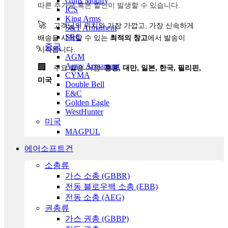
Guns Modify
따른 추가금 혹은 할인이 발생할 수 있습니다.
ICS
King Arms
🚀
고객님의 위치와 가장 가깝고, 가장 신속하게
S&T Armament
SRC
배송을 시작할 수 있는
최적의 창고
에서 발송이
중국
시작됩니다.
AGM
Army Armament
🏢
주요 발송 거점:
홍콩, 대만, 일본, 한국, 필리핀,
CYMA
미국
Double Bell
E&C
Golden Eagle
WestHunter
미국
MAGPUL
에어소프트건
소총류
가스 소총 (GBBR)
전동 블로우백 소총 (EBB)
전동 소총 (AEG)
권총류
가스 권총 (GBBP)