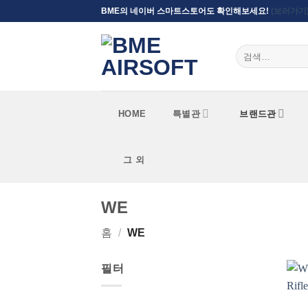
Skip
BME의 네이버 스마트스토어도 확인해보세요!
(보러가기
to
content
검색:
HOME
특별관
브랜드관
그 외
WE
홈
/
WE
필터