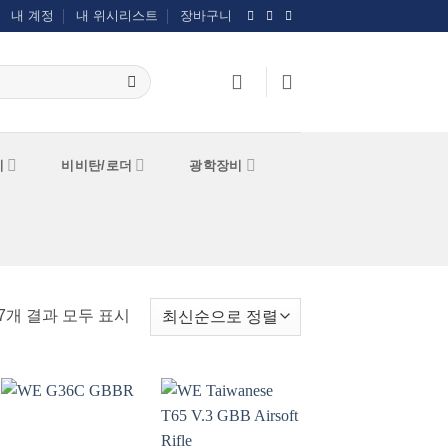
내 계정
내 위시리스트
장바구니
기
비비탄/로더
광학장비
최신순으로
7개 결과 모두 표시
정렬됨
위시리스트에
위시리스트에
추가
추가