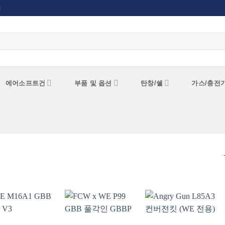
)
에어소프트건
부품 및 옵션
탄창/쉘
가스/충전
위시리스트에
위시리스트에
위시리스트에
추가
추가
추가