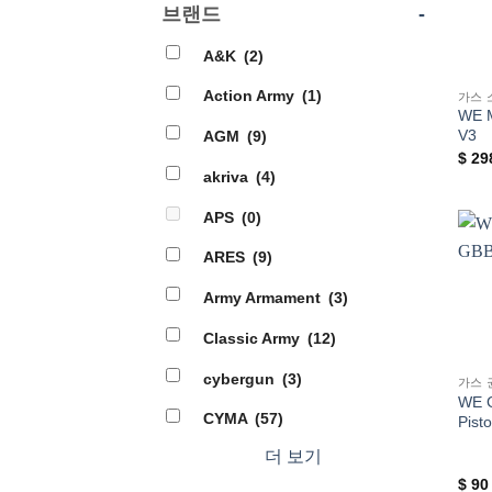
브랜드
-
A&K
(2)
Action Army
(1)
가스 
WE M
V3
AGM
(9)
$
29
akriva
(4)
APS
(0)
ARES
(9)
Army Armament
(3)
Classic Army
(12)
cybergun
(3)
가스 
WE 
CYMA
(57)
Pisto
더 보기
$
90