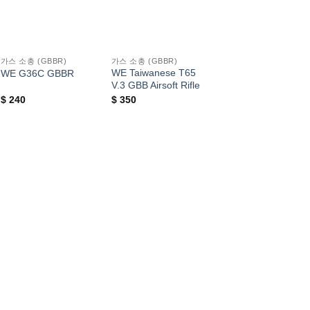
가스 소총 (GBBR)
가스 소총 (GBBR)
WE Taiwanese T65
WE G36C GBBR
V.3 GBB Airsoft Rifle
$
240
$
350