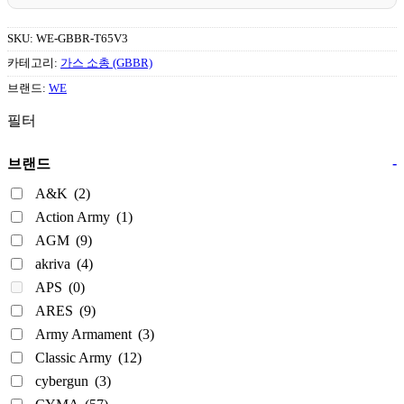
SKU:
WE-GBBR-T65V3
카테고리:
가스 소총 (GBBR)
브랜드:
WE
필터
-
브랜드
A&K
(2)
Action Army
(1)
AGM
(9)
akriva
(4)
APS
(0)
ARES
(9)
Army Armament
(3)
Classic Army
(12)
cybergun
(3)