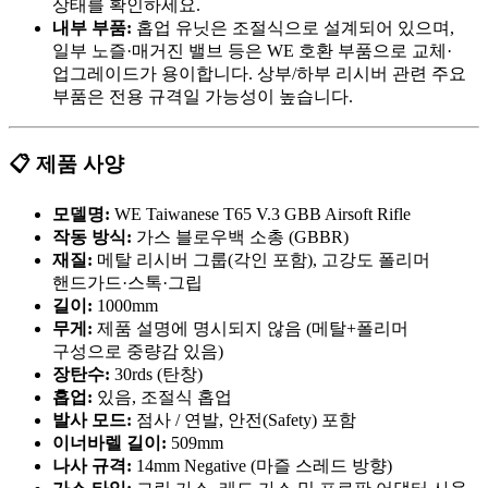
상태를 확인하세요.
내부 부품:
홉업 유닛은 조절식으로 설계되어 있으며,
일부 노즐·매거진 밸브 등은 WE 호환 부품으로 교체·
업그레이드가 용이합니다. 상부/하부 리시버 관련 주요
부품은 전용 규격일 가능성이 높습니다.
📋 제품 사양
모델명:
WE Taiwanese T65 V.3 GBB Airsoft Rifle
작동 방식:
가스 블로우백 소총 (GBBR)
재질:
메탈 리시버 그룹(각인 포함), 고강도 폴리머
핸드가드·스톡·그립
길이:
1000mm
무게:
제품 설명에 명시되지 않음 (메탈+폴리머
구성으로 중량감 있음)
장탄수:
30rds (탄창)
홉업:
있음, 조절식 홉업
발사 모드:
점사 / 연발, 안전(Safety) 포함
이너바렐 길이:
509mm
나사 규격:
14mm Negative (마즐 스레드 방향)