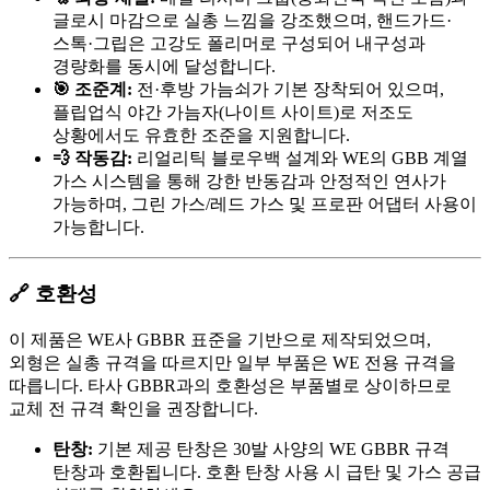
글로시 마감으로 실총 느낌을 강조했으며, 핸드가드·
스톡·그립은 고강도 폴리머로 구성되어 내구성과
경량화를 동시에 달성합니다.
🎯 조준계:
전·후방 가늠쇠가 기본 장착되어 있으며,
플립업식 야간 가늠자(나이트 사이트)로 저조도
상황에서도 유효한 조준을 지원합니다.
💨 작동감:
리얼리틱 블로우백 설계와 WE의 GBB 계열
가스 시스템을 통해 강한 반동감과 안정적인 연사가
가능하며, 그린 가스/레드 가스 및 프로판 어댑터 사용이
가능합니다.
🔗 호환성
이 제품은 WE사 GBBR 표준을 기반으로 제작되었으며,
외형은 실총 규격을 따르지만 일부 부품은 WE 전용 규격을
따릅니다. 타사 GBBR과의 호환성은 부품별로 상이하므로
교체 전 규격 확인을 권장합니다.
탄창:
기본 제공 탄창은 30발 사양의 WE GBBR 규격
탄창과 호환됩니다. 호환 탄창 사용 시 급탄 및 가스 공급