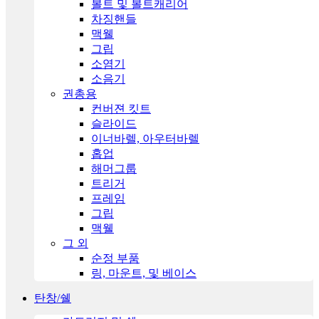
볼트 및 볼트캐리어
차징핸들
맥웰
그립
소염기
소음기
권총용
컨버젼 킷트
슬라이드
이너바렐, 아우터바렐
홉업
해머그룹
트리거
프레임
그립
맥웰
그 외
순정 부품
링, 마운트, 및 베이스
탄창/쉘