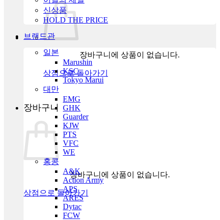
신상품
HOLD THE PRICE
브랜드관
일본
장바구니에 상품이 없습니다.
Marushin
KSC
상점으로 돌아가기
Tokyo Marui
대만
EMG
장바구니
GHK
Guarder
KJW
PTS
VFC
WE
홍콩
A&K
장바구니에 상품이 없습니다.
Action Army
APS
상점으로 돌아가기
ARES
Dytac
FCW