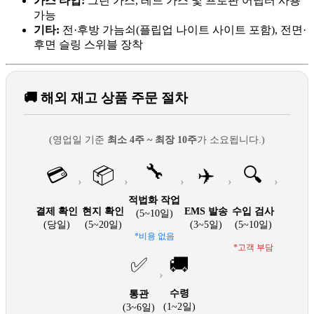
가스 타입:
그린 가스, 레드 가스 및 프로판 어댑터 사용
가능
기타:
전·후방 가늠쇠(플립업 나이트 사이트 포함), 전면·
후면 슬링 스위블 장착
🚚 해외 재고 상품 주문 절차
(영업일 기준
최소 4주 ~ 최장 10주
가 소요됩니다.)
🔧
💳
📦
✈️
🔍
›
›
›
›
›
적법화 작업
결제 확인
현지 확인
EMS 발송
수입 검사
(5~10일)
(당일)
(5~20일)
(3~5일)
(5~10일)
*비용 없음
*고객 부담
✅
🚚
›
수령
통관
(1~2일)
(3~6일)