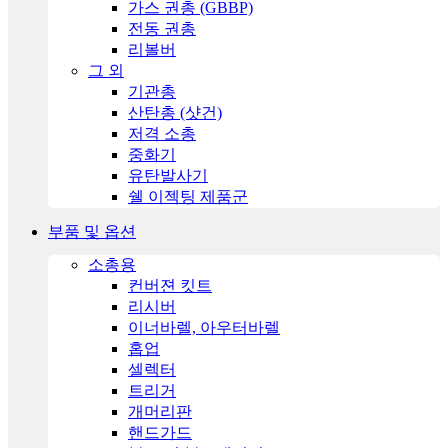
가스 권총 (GBBP)
전동 권총
리볼버
그 외
기관총
산탄총 (샷건)
저격 소총
중화기
유탄발사기
쉘 이젝팅 제품군
부품 및 옵션
소총용
컨버젼 킷트
리시버
이너바렐, 아우터바렐
홉업
셀렉터
트리거
개머리판
핸드가드