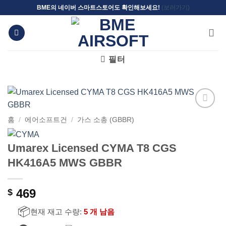
Skip
BME의 네이버 스마트스토어도 확인해보세요!
(보러가기)
to
content
필터
위시리스트에
홈
/
에어소프트건
/
가스 소총 (GBBR)
추가
Umarex Licensed CYMA T8 CGS
HK416A5 MWS GBBR
469
$
📦
현재 재고 수량:
5 개 남음