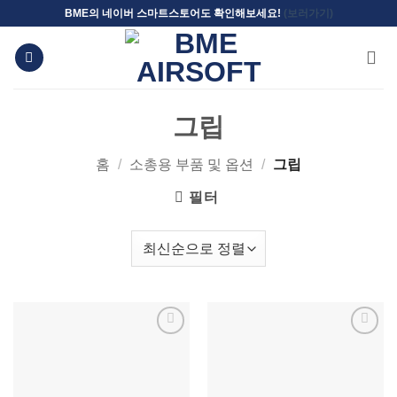
Skip
BME의 네이버 스마트스토어도 확인해보세요!
(보러가기)
to
content
그립
홈
/
소총용 부품 및 옵션
/
그립
필터
위시리스트에
위시리스트에
추가
추가