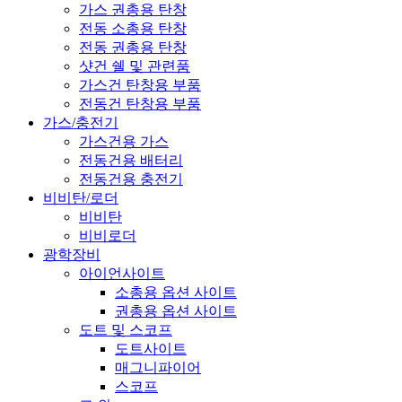
가스 권총용 탄창
전동 소총용 탄창
전동 권총용 탄창
샷건 쉘 및 관련품
가스건 탄창용 부품
전동건 탄창용 부품
가스/충전기
가스건용 가스
전동건용 배터리
전동건용 충전기
비비탄/로더
비비탄
비비로더
광학장비
아이언사이트
소총용 옵션 사이트
권총용 옵션 사이트
도트 및 스코프
도트사이트
매그니파이어
스코프