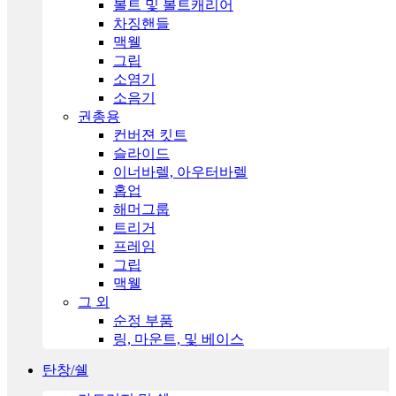
볼트 및 볼트캐리어
차징핸들
맥웰
그립
소염기
소음기
권총용
컨버젼 킷트
슬라이드
이너바렐, 아우터바렐
홉업
해머그룹
트리거
프레임
그립
맥웰
그 외
순정 부품
링, 마운트, 및 베이스
탄창/쉘