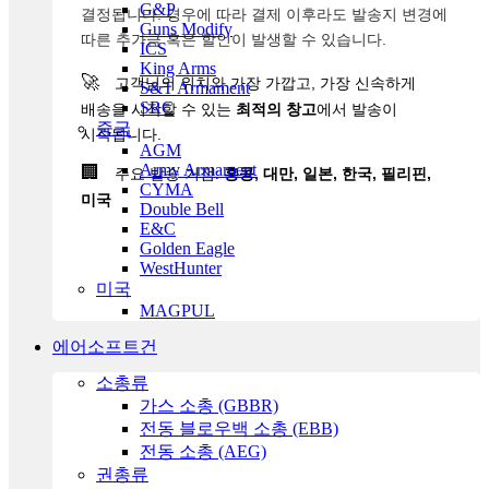
G&P
결정됩니다. 경우에 따라 결제 이후라도 발송지 변경에
Guns Modify
따른 추가금 혹은 할인이 발생할 수 있습니다.
ICS
King Arms
🚀
고객님의 위치와 가장 가깝고, 가장 신속하게
S&T Armament
SRC
배송을 시작할 수 있는
최적의 창고
에서 발송이
중국
시작됩니다.
AGM
Army Armament
🏢
주요 발송 거점:
홍콩, 대만, 일본, 한국, 필리핀,
CYMA
미국
Double Bell
E&C
Golden Eagle
WestHunter
미국
MAGPUL
에어소프트건
소총류
가스 소총 (GBBR)
전동 블로우백 소총 (EBB)
전동 소총 (AEG)
권총류