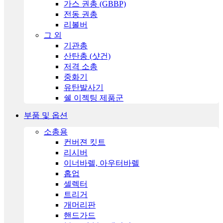
가스 권총 (GBBP)
전동 권총
리볼버
그 외
기관총
산탄총 (샷건)
저격 소총
중화기
유탄발사기
쉘 이젝팅 제품군
부품 및 옵션
소총용
컨버젼 킷트
리시버
이너바렐, 아우터바렐
홉업
셀렉터
트리거
개머리판
핸드가드