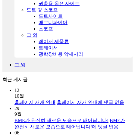
권총용 옵션 사이트
도트 및 스코프
도트사이트
매그니파이어
스코프
그 외
레이저 제품류
트레이서
광학장비용 악세서리
그 외
최근 게시글
12
10월
홈페이지 재개 안내
홈페이지 재개 안내
에 댓글 없음
29
9월
BME가 완전히 새로운 모습으로 태어납니다!
BME가
완전히 새로운 모습으로 태어납니다!
에 댓글 없음
06