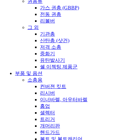
권총류
가스 권총 (GBBP)
전동 권총
리볼버
그 외
기관총
산탄총 (샷건)
저격 소총
중화기
유탄발사기
쉘 이젝팅 제품군
부품 및 옵션
소총용
컨버젼 킷트
리시버
이너바렐, 아우터바렐
홉업
셀렉터
트리거
개머리판
핸드가드
볼트 및 볼트캐리어