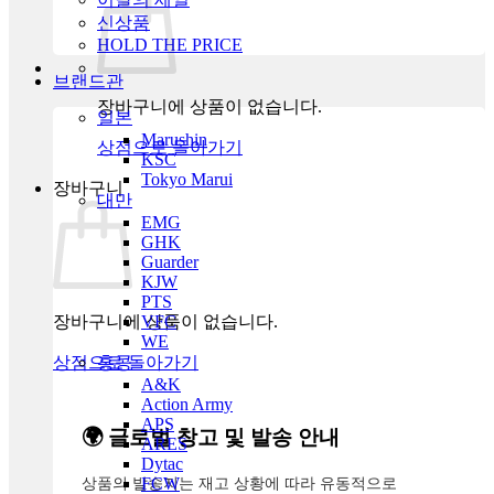
신상품
HOLD THE PRICE
브랜드관
장바구니에 상품이 없습니다.
일본
Marushin
상점으로 돌아가기
KSC
Tokyo Marui
장바구니
대만
EMG
GHK
Guarder
KJW
PTS
장바구니에 상품이 없습니다.
VFC
WE
상점으로 돌아가기
홍콩
A&K
Action Army
APS
🌍 글로벌 창고 및 발송 안내
ARES
Dytac
상품의 발송지는 재고 상황에 따라 유동적으로
FCW