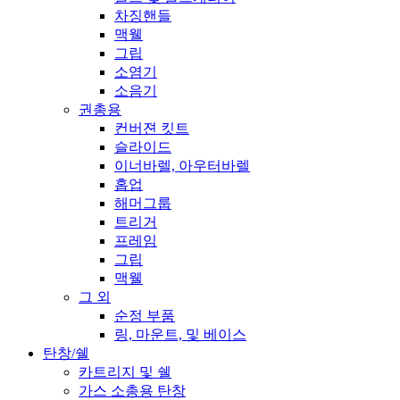
차징핸들
맥웰
그립
소염기
소음기
권총용
컨버젼 킷트
슬라이드
이너바렐, 아우터바렐
홉업
해머그룹
트리거
프레임
그립
맥웰
그 외
순정 부품
링, 마운트, 및 베이스
탄창/쉘
카트리지 및 쉘
가스 소총용 탄창