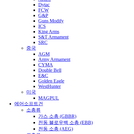
Dytac
FCW
G&P
Guns Modify
ICS
King Arms
S&T Armament
SRC
중국
AGM
Army Armament
CYMA
Double Bell
E&C
Golden Eagle
WestHunter
미국
MAGPUL
에어소프트건
소총류
가스 소총 (GBBR)
전동 블로우백 소총 (EBB)
전동 소총 (AEG)