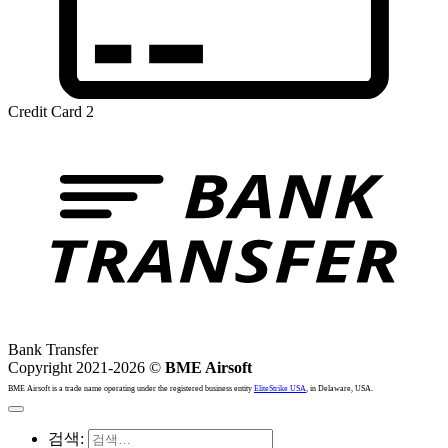
Credit Card 2
Bank Transfer
Copyright 2021-2026 ©
BME Airsoft
BME Airsoft is a trade name operating under the registered business entity
EliteStrike USA
, in Delaware, USA.
검색: