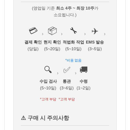
(영업일 기준
최소 4주 ~ 최장 10주
가
소요됩니다.)
💳
📦
🔧
✈️
›
›
›
›
결제 확인
현지 확인
적법화 작업
EMS 발송
(당일)
(5~20일)
(5~10일)
(3~5일)
*비용 없음
🔍
✅
🚚
›
›
수입 검사
통관
수령
(5~10일)
(3~6일)
(1~2일)
*고객 부담
*고객 부담
⚠️ 구매 시 주의사항