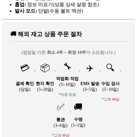
홉업:
정보 미표기(상품 상세 설명 참조)
발사 모드:
단발(수동 볼트 액션)
🚚 해외 재고 상품 주문 절차
(영업일 기준
최소 4주 ~ 최장 10주
가 소요됩니다.)
🔧
💳
📦
✈️
🔍
›
›
›
›
›
적법화 작업
결제 확인
현지 확인
EMS 발송
수입 검사
(5~10일)
(당일)
(5~20일)
(3~5일)
(5~10일)
*비용 없음
*고객 부담
✅
🚚
›
수령
통관
(1~2일)
(3~6일)
*고객 부담