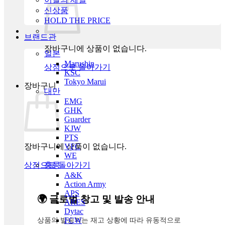
신상품
HOLD THE PRICE
브랜드관
장바구니에 상품이 없습니다.
일본
Marushin
상점으로 돌아가기
KSC
Tokyo Marui
장바구니
대만
EMG
GHK
Guarder
KJW
PTS
장바구니에 상품이 없습니다.
VFC
WE
상점으로 돌아가기
홍콩
A&K
Action Army
APS
🌍 글로벌 창고 및 발송 안내
ARES
Dytac
상품의 발송지는 재고 상황에 따라 유동적으로
FCW