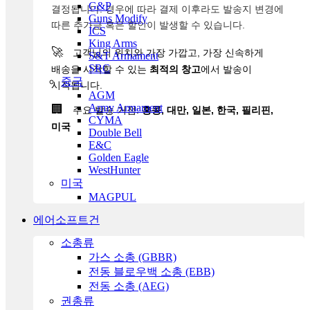
G&P
결정됩니다. 경우에 따라 결제 이후라도 발송지 변경에
Guns Modify
따른 추가금 혹은 할인이 발생할 수 있습니다.
ICS
King Arms
🚀
고객님의 위치와 가장 가깝고, 가장 신속하게
S&T Armament
SRC
배송을 시작할 수 있는
최적의 창고
에서 발송이
중국
시작됩니다.
AGM
Army Armament
🏢
주요 발송 거점:
홍콩, 대만, 일본, 한국, 필리핀,
CYMA
미국
Double Bell
E&C
Golden Eagle
WestHunter
미국
MAGPUL
에어소프트건
소총류
가스 소총 (GBBR)
전동 블로우백 소총 (EBB)
전동 소총 (AEG)
권총류