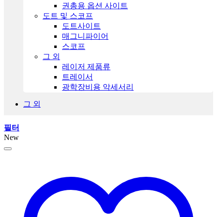
권총용 옵션 사이트
도트 및 스코프
도트사이트
매그니파이어
스코프
그 외
레이저 제품류
트레이서
광학장비용 악세서리
그 외
필터
New