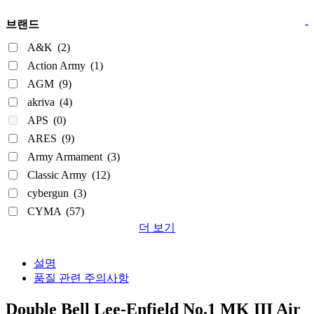
-
브랜드
A&K
(2)
Action Army
(1)
AGM
(9)
akriva
(4)
APS
(0)
ARES
(9)
Army Armament
(3)
Classic Army
(12)
cybergun
(3)
CYMA
(57)
더 보기
설명
품질 관련 주의사항
Double Bell Lee-Enfield No.1 MK III Air