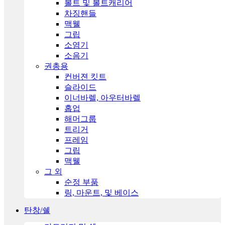
볼트 및 볼트캐리어
차징핸들
맥웰
그립
소염기
소음기
권총용
컨버젼 킷트
슬라이드
이너바렐, 아우터바렐
홉업
해머그룹
트리거
프레임
그립
맥웰
그 외
순정 부품
링, 마운트, 및 베이스
탄창/쉘