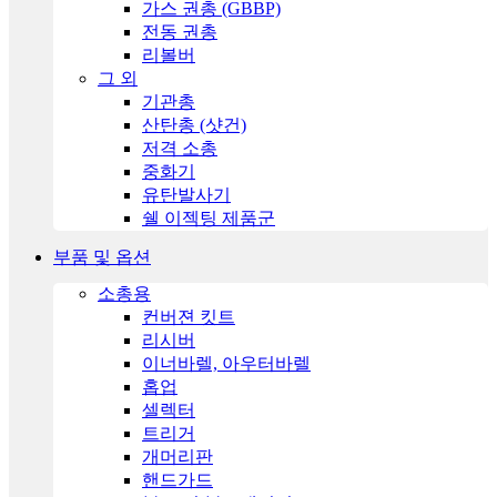
가스 권총 (GBBP)
전동 권총
리볼버
그 외
기관총
산탄총 (샷건)
저격 소총
중화기
유탄발사기
쉘 이젝팅 제품군
부품 및 옵션
소총용
컨버젼 킷트
리시버
이너바렐, 아우터바렐
홉업
셀렉터
트리거
개머리판
핸드가드