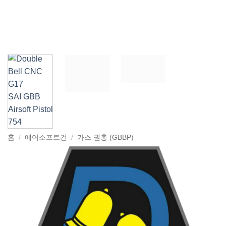
홈
/
에어소프트건
/
가스 권총 (GBBP)