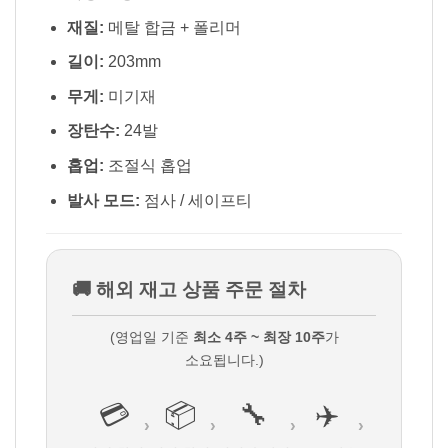
재질:
메탈 합금 + 폴리머
길이:
203mm
무게:
미기재
장탄수:
24발
홉업:
조절식 홉업
발사 모드:
점사 / 세이프티
🚚 해외 재고 상품 주문 절차
(영업일 기준
최소 4주 ~ 최장 10주
가
소요됩니다.)
💳
📦
🔧
✈️
›
›
›
›