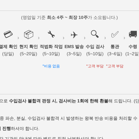
(영업일 기준
최소 4주 ~ 최장 10주
가 소요됩니다.)
💳
📦
🔧
✈️
🔍
✅
🚚
›
›
›
›
›
›
결제 확인
현지 확인
적법화 작업
EMS 발송
수입 검사
통관
수령
(당일)
(5~20일)
(5~10일)
(3~5일)
(5~10일)
(3~6일)
(1~2일
*비용 없음
*고객 부담
*고객 부담
손으로
수입검사 불합격 판정 시, 검사비는 1회에 한해 환불
해 드립니다. (
중 파손, 분실, 수입검사 불합격 시 발생하는 왕복 반송 비용을 처리할 수
 진행
하셔야 합니다.
각 기관의 안내에 따라 별도로 직접 납부하셔야 합니다.