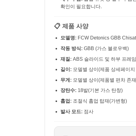
확인이 필요합니다.
📋 제품 사양
모델명:
FCW Detonics GBB Chisato
작동 방식:
GBB (가스 블로우백)
재질:
ABS 슬라이드 및 하부 프레임
길이:
모델별 상이(제품 상세페이지 
무게:
모델별 상이(제품별 편차 존재
장탄수:
18발(기본 가스 탄창)
홉업:
조절식 홉업 탑재(가변형)
발사 모드:
점사