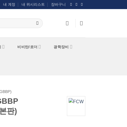
내 계정
내 위시리스트
장바구니
기
비비탄/로더
광학장비
GBBP)
GBBP
본판)