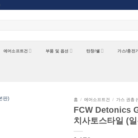
)
에어소프트건
부품 및 옵션
탄창/쉘
가스/충전
홈
/
에어소프트건
/
가스 권총 (
FCW Detonics 
위시리스트에
치사토스타일 (일
추가