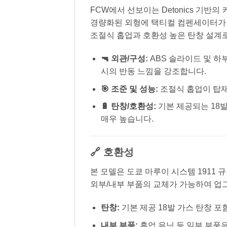
FCW에서 선보이는 Detonics 기반의
경량화된 외형에 택티컬 컴펜세이터가 
조절식 홉업과 호환성 높은 탄창 설계
🔫 외관/구성:
ABS 슬라이드 및 하
시의 반동 느낌을 강조합니다.
🎯 조준 및 성능:
조절식 홉업이 탑재
🔋 탄창/호환성:
기본 제공되는 18발
매우 높습니다.
🔗 호환성
본 모델은 도쿄 마루이 시스템 1911 
외부/내부 부품의 교체가 가능하여 업
탄창:
기본 제공 18발 가스 탄창 포함. 
내부 부품:
홉업 유닛 등 일부 부품은