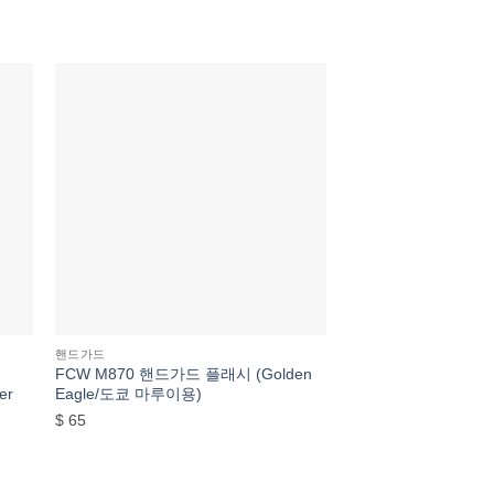
트에
위시리스트에
추가
핸드가드
핸드가드
FCW M870 핸드가드 플래시 (Golden
APFG Virtus Handgua
er
Eagle/도쿄 마루이용)
/ VFC MCX Airsoft
$
65
$
100