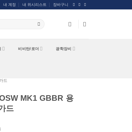
내 계정
내 위시리스트
장바구니
기
비비탄/로더
광학장비
가드
 OSW MK1 GBBR 용
드가드
음