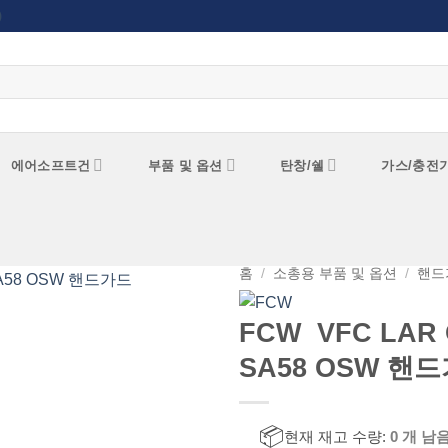
)
에어소프트건
부품 및 옵션
탄창/쉘
가스/충전
홈
/
소총용 부품 및 옵션
/
핸드
FCW VFC LAR
위시리스트에
추가
SA58 OSW 핸
📦
현재 재고 수량:
0 개 남