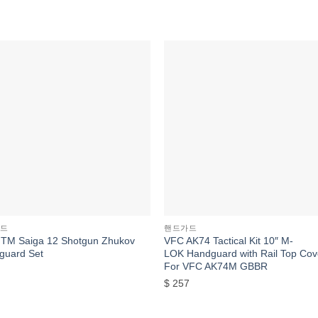
위시리스트에
위시리스
추가
추가
드
핸드가드
TM Saiga 12 Shotgun Zhukov
VFC AK74 Tactical Kit 10″ M-
guard Set
LOK Handguard with Rail Top Cov
For VFC AK74M GBBR
$
257