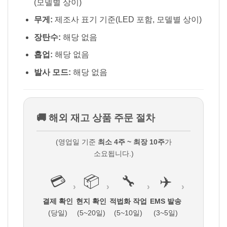
(모델별 상이)
무게:
제조사 표기 기준(LED 포함, 모델별 상이)
장탄수:
해당 없음
홉업:
해당 없음
발사 모드:
해당 없음
🚚 해외 재고 상품 주문 절차
(영업일 기준
최소 4주 ~ 최장 10주
가
소요됩니다.)
💳
📦
🔧
✈️
›
›
›
›
결제 확인
현지 확인
적법화 작업
EMS 발송
(당일)
(5~20일)
(5~10일)
(3~5일)