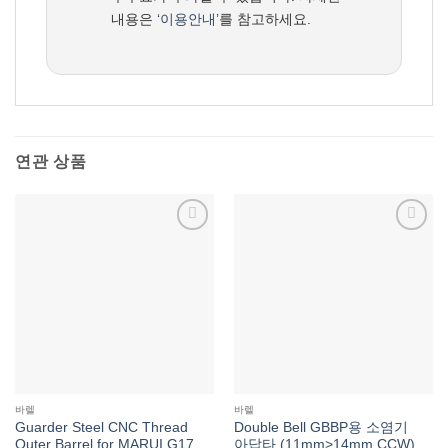
내용은
‘이용안내’
를 참고하세요.
연관 상품
위시리스트에
위시리스트에
추가
추가
바렐
바렐
Guarder Steel CNC Thread
Double Bell GBBP용 소염기
Outer Barrel for MARUI G17
아답타 (11mm>14mm CCW)