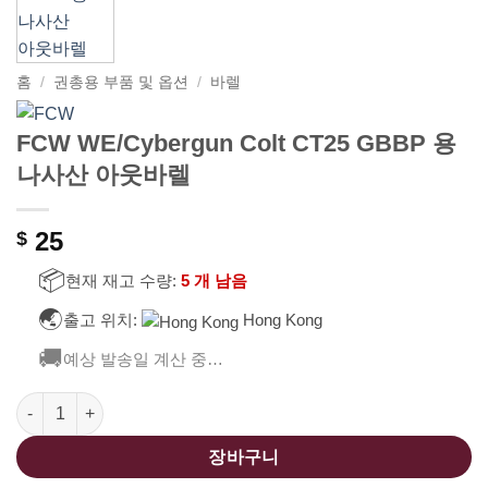
홈
/
권총용 부품 및 옵션
/
바렐
FCW WE/Cybergun Colt CT25 GBBP 용
나사산 아웃바렐
25
$
📦
현재 재고 수량:
5 개 남음
🌏
출고 위치:
Hong Kong
🚚
예상 발송일 계산 중…
FCW WE/Cybergun Colt CT25 GBBP 용 나사산 아웃바렐 수량
장바구니