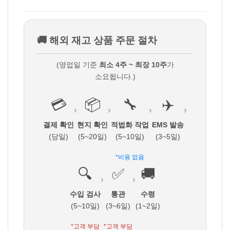
🚚 해외 재고 상품 주문 절차
(영업일 기준
최소 4주 ~ 최장 10주
가
소요됩니다.)
💳
📦
🔧
✈️
›
›
›
›
결제 확인
현지 확인
적법화 작업
EMS 발송
(당일)
(5~20일)
(5~10일)
(3~5일)
*비용 없음
🔍
✅
🚚
›
›
수입 검사
통관
수령
(5~10일)
(3~6일)
(1~2일)
*고객 부담
*고객 부담