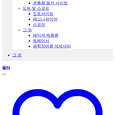
권총용 옵션 사이트
도트 및 스코프
도트사이트
매그니파이어
스코프
그 외
레이저 제품류
트레이서
광학장비용 악세서리
그 외
필터