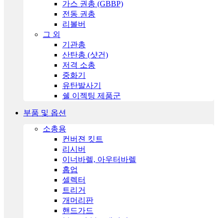
가스 권총 (GBBP)
전동 권총
리볼버
그 외
기관총
산탄총 (샷건)
저격 소총
중화기
유탄발사기
쉘 이젝팅 제품군
부품 및 옵션
소총용
컨버젼 킷트
리시버
이너바렐, 아우터바렐
홉업
셀렉터
트리거
개머리판
핸드가드