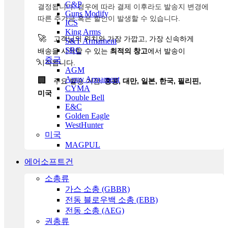
G&P
결정됩니다. 경우에 따라 결제 이후라도 발송지 변경에
Guns Modify
따른 추가금 혹은 할인이 발생할 수 있습니다.
ICS
King Arms
🚀
고객님의 위치와 가장 가깝고, 가장 신속하게
S&T Armament
SRC
배송을 시작할 수 있는
최적의 창고
에서 발송이
중국
시작됩니다.
AGM
Army Armament
🏢
주요 발송 거점:
홍콩, 대만, 일본, 한국, 필리핀,
CYMA
미국
Double Bell
E&C
Golden Eagle
WestHunter
미국
MAGPUL
에어소프트건
소총류
가스 소총 (GBBR)
전동 블로우백 소총 (EBB)
전동 소총 (AEG)
권총류