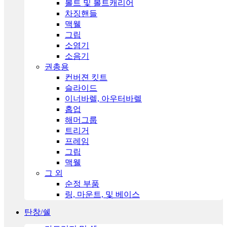
볼트 및 볼트캐리어
차징핸들
맥웰
그립
소염기
소음기
권총용
컨버젼 킷트
슬라이드
이너바렐, 아우터바렐
홉업
해머그룹
트리거
프레임
그립
맥웰
그 외
순정 부품
링, 마운트, 및 베이스
탄창/쉘