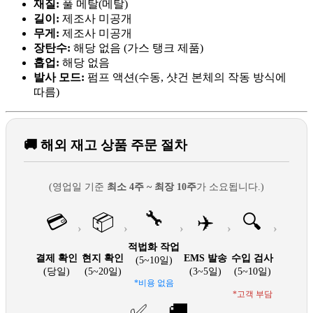
재질:
풀 메탈(메탈)
길이:
제조사 미공개
무게:
제조사 미공개
장탄수:
해당 없음 (가스 탱크 제품)
홉업:
해당 없음
발사 모드:
펌프 액션(수동, 샷건 본체의 작동 방식에
따름)
🚚 해외 재고 상품 주문 절차
(영업일 기준
최소 4주 ~ 최장 10주
가 소요됩니다.)
🔧
💳
📦
✈️
🔍
›
›
›
›
›
적법화 작업
결제 확인
현지 확인
EMS 발송
수입 검사
(5~10일)
(당일)
(5~20일)
(3~5일)
(5~10일)
*비용 없음
*고객 부담
✅
🚚