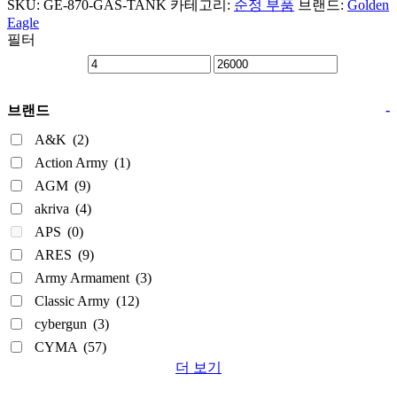
SKU:
GE-870-GAS-TANK
카테고리:
순정 부품
브랜드:
Golden
Eagle
필터
-
브랜드
A&K
(2)
Action Army
(1)
AGM
(9)
akriva
(4)
APS
(0)
ARES
(9)
Army Armament
(3)
Classic Army
(12)
cybergun
(3)
CYMA
(57)
더 보기