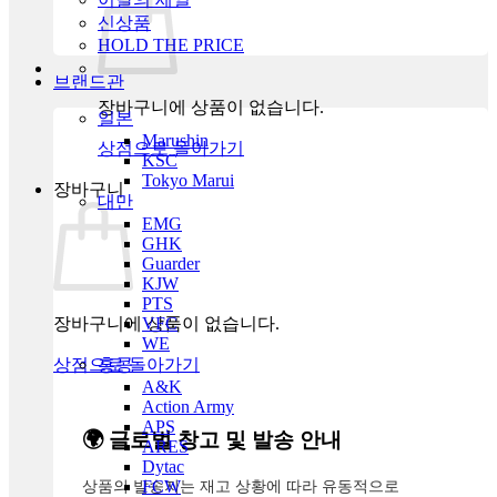
신상품
HOLD THE PRICE
브랜드관
장바구니에 상품이 없습니다.
일본
Marushin
상점으로 돌아가기
KSC
Tokyo Marui
장바구니
대만
EMG
GHK
Guarder
KJW
PTS
장바구니에 상품이 없습니다.
VFC
WE
상점으로 돌아가기
홍콩
A&K
Action Army
APS
🌍 글로벌 창고 및 발송 안내
ARES
Dytac
상품의 발송지는 재고 상황에 따라 유동적으로
FCW