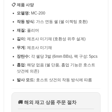
📋 제품 사양
모델명:
MC-200
작동 방식:
가스 연동 쉘 (쉘 이젝팅 호환)
재질:
폴리머
길이:
제조사 미기재 (호환성 위주 설계)
무게:
제조사 미기재
장탄수:
각 쉘당 3발 (6mm BBs), 팩 구성: 5pcs
홉업:
해당 없음 (쉘 단품, 홉업 기능은 호스트
샷건에 의존)
발사 모드:
호스트 샷건의 작동 방식에 따름
🚚 해외 재고 상품 주문 절차