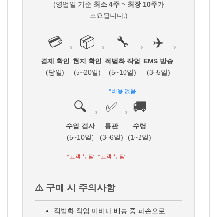
(영업일 기준
최소 4주 ~ 최장 10주
가
소요됩니다.)
💳
📦
🔧
✈️
›
›
›
›
결제 확인
현지 확인
적법화 작업
EMS 발송
(당일)
(5~20일)
(5~10일)
(3~5일)
*비용 없음
🔍
✅
🚚
›
›
수입 검사
통관
수령
(5~10일)
(3~6일)
(1~2일)
*고객 부담
*고객 부담
⚠️ 구매 시 주의사항
적법화 작업 미비나 배송 중 파손으로