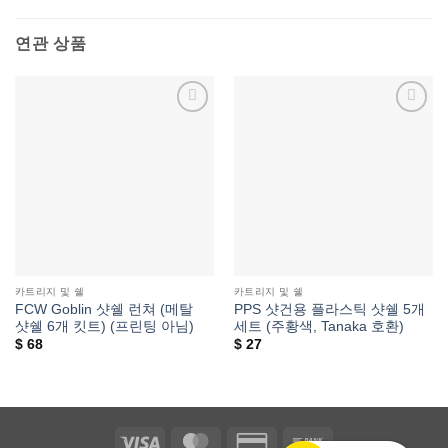
연관 상품
위시리스트에
위시리스트에
추가
추가
카트리지 및 쉘
카트리지 및 쉘
FCW Goblin 샷쉘 런쳐 (메탈
PPS 샷건용 플라스틱 샷쉘 5개
샷쉘 6개 킷트) (프린팅 아님)
세트 (주황색, Tanaka 호환)
$
68
$
27
Visa
MasterCard
Credit
Bank