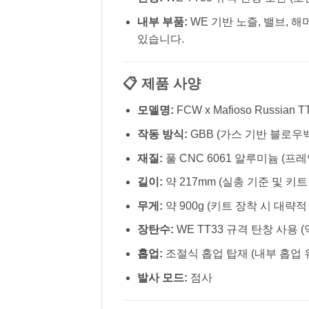
내부 부품:
WE 기반 노즐, 밸브, 
있습니다.
📋 제품 사양
모델명:
FCW x Mafioso Russian TT
작동 방식:
GBB (가스 기반 블로우
재질:
풀 CNC 6061 알루미늄 (프
길이:
약 217mm (실총 기준 및 키
무게:
약 900g (키트 장착 시 대략적
장탄수:
WE TT33 규격 탄창 사용 (
홉업:
조절식 홉업 탑재 (내부 홉업 
발사 모드:
점사