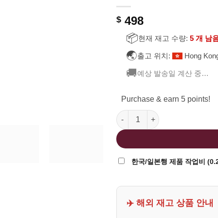
498
$
📦
현재 재고 수량:
5 개 남
🌏
출고 위치:
Hong Kon
🚚
예상 발송일 계산 중…
Purchase & earn 5 points!
FCW x Mafioso 러시아 TT33 마
한국/일본행 제품 작업비 (0.2
✈️ 해외 재고 상품 안내