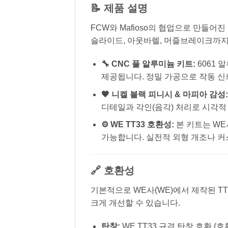
📝 제품 설명
FCW와 Mafioso의 협업으로 만들어진
슬라이드, 아웃바렐, 머즐브레이크까지
🔧 CNC 풀 알루미늄 키트:
6061 
제공됩니다. 정밀 가공으로 작동 
🖤 니켈 블랙 피니시 & 마피아 감성:
디테일과 각인(음각) 처리로 시각적
⚙️ WE TT33 호환성:
본 키트는 WE
가능합니다. 실전적 외형 개조나 커
🔗 호환성
기본적으로 WE사(WE)에서 제작된 TT
크게 개선할 수 있습니다.
탄창:
WE TT33 규격 탄창 호환 (호