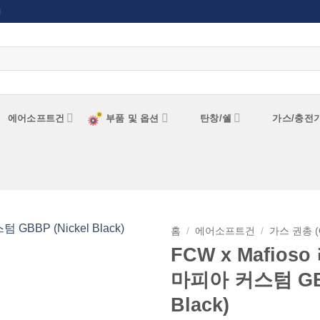
)
에어소프트건
부품 및 옵션
탄창/쉘
가스/충전
홈
/
에어소프트건
/
가스 권총 (
FCW x Mafios
위시리스트에
마피아 커스텀 GBB
추가
Black)