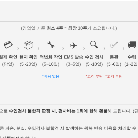
(영업일 기준
최소 4주 ~ 최장 10주
가 소요됩니다.)
💳
📦
🔧
✈️
🔍
✅
🚚
›
›
›
›
›
›
결제 확인
현지 확인
적법화 작업
EMS 발송
수입 검사
통관
수령
(당일)
(5~20일)
(5~10일)
(3~5일)
(5~10일)
(3~6일)
(1~2일
*비용 없음
*고객 부담
*고객 부담
손으로
수입검사 불합격 판정 시, 검사비는 1회에 한해 환불
해 드립니다. (
중 파손, 분실, 수입검사 불합격 시 발생하는 왕복 반송 비용을 처리할 수