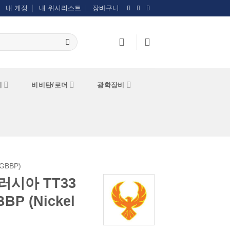
내 계정
내 위시리스트
장바구니
기
비비탄/로더
광학장비
GBBP)
o 러시아 TT33
P (Nickel