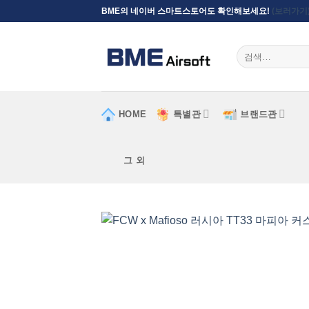
Skip
BME의 네이버 스마트스토어도 확인해보세요!
(보러가기
to
content
검색:
HOME
특별관
브랜드관
그 외