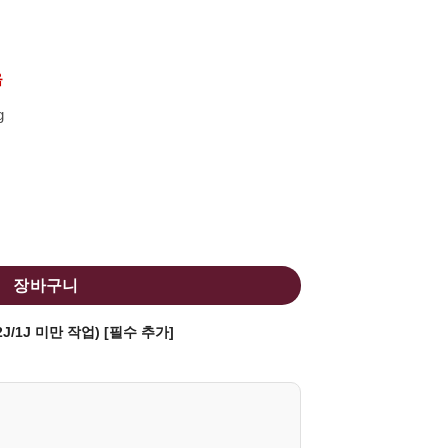
음
g
피아 커스텀 GBBP (Nickel Black) 수량
장바구니
J/1J 미만 작업) [필수 추가]