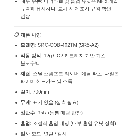
내부 부품:
이너바렐 및 홉업 유닛은 MP5 계열
규격과 유사하나, 교체 시 제조사 규격 확인
권장
📋 제품 사양
모델명:
SRC-COB-402TM (SR5-A2)
작동 방식:
12g CO2 카트리지 기반 가스
블로우백
재질:
스틸 스탬프드 리시버, 메탈 파츠, 나일론
파이버 핸드가드 및 스톡
길이:
700mm
무게:
표기 없음 (실측 필요)
장탄수:
35R (동봉 메탈 탄창)
홉업:
조절식 홉업 내장 (내부 홉업 유닛 장착)
발사 모드:
연발 / 점사