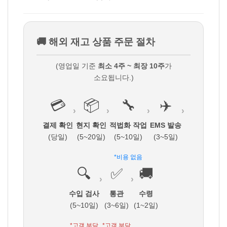
🚚 해외 재고 상품 주문 절차
(영업일 기준
최소 4주 ~ 최장 10주
가
소요됩니다.)
💳
📦
🔧
✈️
›
›
›
›
결제 확인
현지 확인
적법화 작업
EMS 발송
(당일)
(5~20일)
(5~10일)
(3~5일)
*비용 없음
🔍
✅
🚚
›
›
수입 검사
통관
수령
(5~10일)
(3~6일)
(1~2일)
*고객 부담
*고객 부담