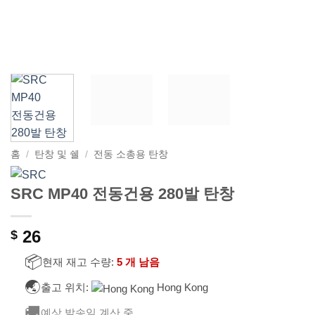
홈
/
탄창 및 쉘
/
전동 소총용 탄창
SRC MP40 전동건용 280발 탄창
26
$
📦
현재 재고 수량:
5 개 남음
🌏
출고 위치:
Hong Kong
🚚
예상 발송일 계산 중…