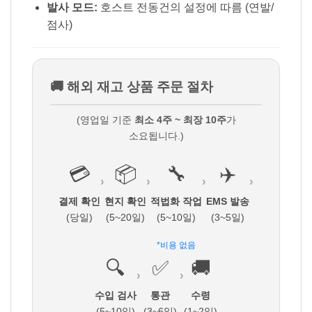
발사 모드:
호스트 전동건의 설정에 따름 (연발/
점사)
🚚 해외 재고 상품 주문 절차
(영업일 기준
최소 4주 ~ 최장 10주
가
소요됩니다.)
💳
📦
🔧
✈️
›
›
›
›
결제 확인
현지 확인
적법화 작업
EMS 발송
(당일)
(5~20일)
(5~10일)
(3~5일)
*비용 없음
🔍
✅
🚚
›
›
수입 검사
통관
수령
(5~10일)
(3~6일)
(1~2일)