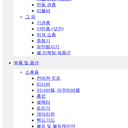
전동 권총
리볼버
그 외
기관총
산탄총 (샷건)
저격 소총
중화기
유탄발사기
쉘 이젝팅 제품군
부품 및 옵션
소총용
컨버젼 킷트
리시버
이너바렐, 아우터바렐
홉업
셀렉터
트리거
개머리판
핸드가드
볼트 및 볼트캐리어