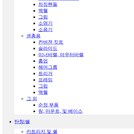
차징핸들
맥웰
그립
소염기
소음기
권총용
컨버젼 킷트
슬라이드
이너바렐, 아우터바렐
홉업
해머그룹
트리거
프레임
그립
맥웰
그 외
순정 부품
링, 마운트, 및 베이스
탄창/쉘
카트리지 및 쉘