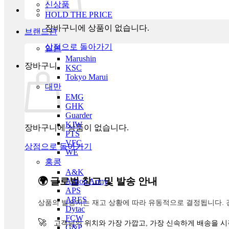
신상품
HOLD THE PRICE
장바구니에 상품이 없습니다.
브랜드관
상점으로 돌아가기
일본
Marushin
장바구니
KSC
Tokyo Marui
대만
EMG
GHK
Guarder
KJW
장바구니에 상품이 없습니다.
PTS
VFC
상점으로 돌아가기
WE
홍콩
A&K
🌍 글로벌 창고 및 발송 안내
Action Army
APS
ARES
상품의 발송지는 재고 상황에 따라 유동적으로 결정됩니다. 
Dytac
FCW
🚀
고객님의 위치와 가장 가깝고, 가장 신속하게 배송을 시
G&P