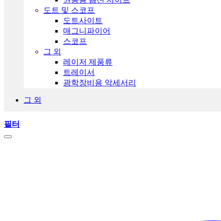
도트 및 스코프
도트사이트
매그니파이어
스코프
그 외
레이저 제품류
트레이서
광학장비용 악세서리
그 외
필터