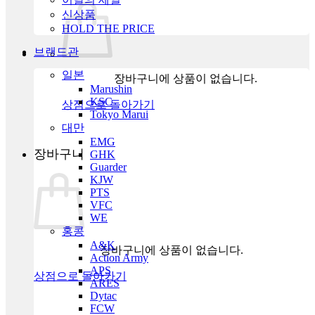
신상품
HOLD THE PRICE
브랜드관
일본
장바구니에 상품이 없습니다.
Marushin
KSC
상점으로 돌아가기
Tokyo Marui
대만
EMG
장바구니
GHK
Guarder
KJW
PTS
VFC
WE
홍콩
A&K
장바구니에 상품이 없습니다.
Action Army
APS
상점으로 돌아가기
ARES
Dytac
FCW