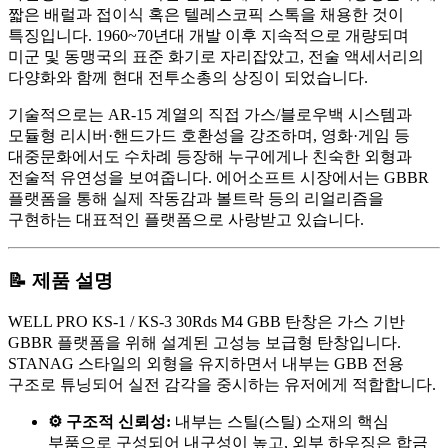
짧은 배럴과 접이식 혹은 텔레스코픽 스톡을 채용한 것이
특징입니다. 1960~70년대 개발 이후 지속적으로 개량되며
미군 및 동맹국의 표준 화기로 자리잡았고, 전술 액세서리의
다양화와 함께 현대 전투소총의 상징이 되었습니다.
기술적으로는 AR-15 계열의 직접 가스/블로우백 시스템과
모듈형 리시버·핸드가드 호환성을 강조하며, 영화·게임 등
대중문화에서도 수차례 등장해 누구에게나 친숙한 외형과
전술적 유연성을 보여줍니다. 에어소프트 시장에서는 GBBR
플랫폼을 통해 실제 작동감과 볼트락 등의 리얼리즘을
구현하는 대표적인 플랫폼으로 사랑받고 있습니다.
📝 제품 설명
WELL PRO KS-1 / KS-3 30Rds M4 GBB 탄창은 가스 기반
GBBR 플랫폼을 위해 설계된 고성능 보급형 탄창입니다.
STANAG 스타일의 외형을 유지하면서 내부는 GBB 전용
구조로 튜닝되어 실전 감각을 중시하는 유저에게 적합합니다.
⚙️ 구조적 신뢰성:
내부는 스틸(스틸) 소재의 핵심
부품으로 구성되어 내구성이 높고, 외부 하우징은 합금