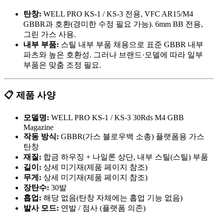
탄창:
WELL PRO KS-1 / KS-3 전용, VFC AR15/M4
GBBR과 호환(경미한 수정 필요 가능). 6mm BB 전용,
그린 가스 사용.
내부 부품:
스틸 내부 부품 채용으로 표준 GBBR 내부
파츠와 높은 호환성. 그러나 브랜드·모델에 따라 일부
부품은 맞춤 조정 필요.
📋 제품 사양
모델명:
WELL PRO KS-1 / KS-3 30Rds M4 GBB
Magazine
작동 방식:
GBBR(가스 블로우백 소총) 플랫폼용 가스
탄창
재질:
합금 하우징 + 나일론 상단, 내부 스틸(스틸) 부품
길이:
상세 미기재(제품 페이지 참조)
무게:
상세 미기재(제품 페이지 참조)
장탄수:
30발
홉업:
해당 없음(탄창 자체에는 홉업 기능 없음)
발사 모드:
연발 / 점사 (플랫폼 의존)