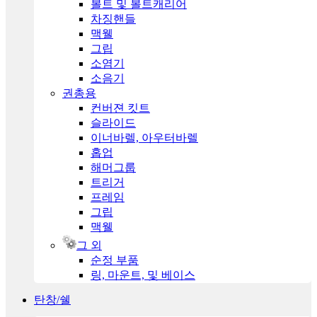
볼트 및 볼트캐리어
차징핸들
맥웰
그립
소염기
소음기
권총용
컨버젼 킷트
슬라이드
이너바렐, 아우터바렐
홉업
해머그룹
트리거
프레임
그립
맥웰
그 외
순정 부품
링, 마운트, 및 베이스
탄창/쉘