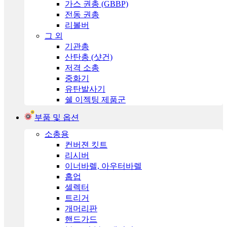
가스 권총 (GBBP)
전동 권총
리볼버
그 외
기관총
산탄총 (샷건)
저격 소총
중화기
유탄발사기
쉘 이젝팅 제품군
부품 및 옵션
소총용
컨버젼 킷트
리시버
이너바렐, 아우터바렐
홉업
셀렉터
트리거
개머리판
핸드가드