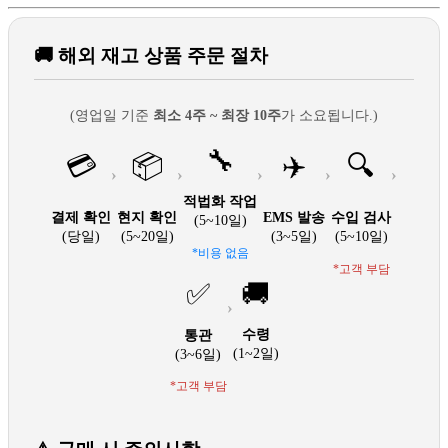
🚚 해외 재고 상품 주문 절차
(영업일 기준
최소 4주 ~ 최장 10주
가 소요됩니다.)
🔧
💳
📦
✈️
🔍
›
›
›
›
›
적법화 작업
결제 확인
현지 확인
EMS 발송
수입 검사
(5~10일)
(당일)
(5~20일)
(3~5일)
(5~10일)
*비용 없음
*고객 부담
✅
🚚
›
수령
통관
(1~2일)
(3~6일)
*고객 부담