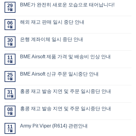
안내
없음
BME가 완전히 새로운 모습으로 태어납니다!
29
9월
BME가
에
완전히
댓글
새로운
없음
해외 재고 판매 일시 중단 안내
06
모습으로
태어납니다!
6월
해외
에
재고
댓글
판매
없음
은행 계좌이체 일시 중단 안내
30
일시
중단
5월
은행
에
안내
계좌이체
댓글
일시
없음
BME Airsoft 제품 가격 및 배송비 인상 안내
11
중단
안내
6월
BME
에
Airsoft
댓글
제품
없음
BME Airsoft 신규 주문 일시중단 안내
25
가격
및
5월
BME
에
배송비
Airsoft
댓글
인상
신규
없음
안내
홍콩 재고 발송 지연 및 주문 일시중단 안내
31
주문
일시중단
10월
홍콩
에
안내
재고
댓글
발송
없음
홍콩 재고 발송 지연 및 주문 일시중단 안내
08
지연
및
9월
홍콩
에
주문
재고
댓글
일시중단
발송
없음
안내
Army Pit Viper (R614) 관련안내
11
지연
및
7월
Army
에
주문
Pit
댓글