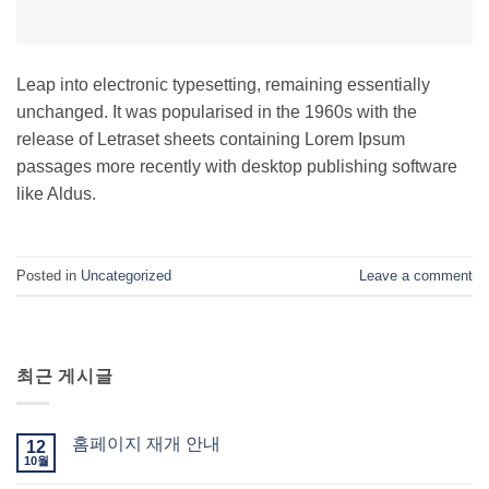
Leap into electronic typesetting, remaining essentially
unchanged. It was popularised in the 1960s with the
release of Letraset sheets containing Lorem Ipsum
passages more recently with desktop publishing software
like Aldus.
Posted in
Uncategorized
Leave a comment
최근 게시글
홈페이지 재개 안내
12
10월
홈페이지
에
재개
댓글