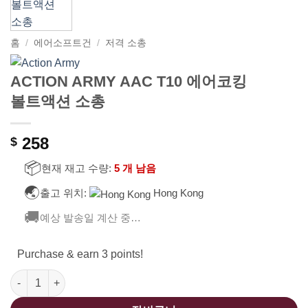
홈
/
에어소프트건
/
저격 소총
ACTION ARMY AAC T10 에어코킹
볼트액션 소총
258
$
📦
현재 재고 수량:
5 개 남음
🌏
출고 위치:
Hong Kong
🚚
예상 발송일 계산 중…
Purchase & earn 3 points!
ACTION ARMY AAC T10 에어코킹 볼트액션 소총 수량