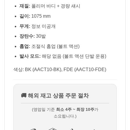
재질:
폴리머 바디 + 경량 섀시
길이:
1075 mm
무게:
정보 미공개
장탄수:
30발
홉업:
조절식 홉업 (볼트 액션)
발사 모드:
해당 없음 (볼트 액션 단발 운용)
색상: BK (AACT10-BK), FDE (AACT10-FDE)
🚚 해외 재고 상품 주문 절차
(영업일 기준
최소 4주 ~ 최장 10주
가
소요됩니다.)