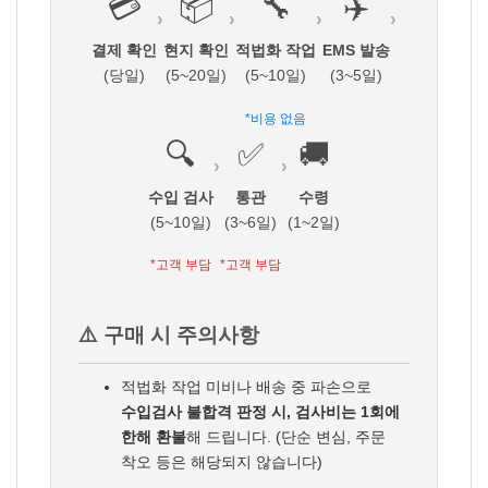
💳
📦
🔧
✈️
›
›
›
›
결제 확인
현지 확인
적법화 작업
EMS 발송
(당일)
(5~20일)
(5~10일)
(3~5일)
*비용 없음
🔍
✅
🚚
›
›
수입 검사
통관
수령
(5~10일)
(3~6일)
(1~2일)
*고객 부담
*고객 부담
⚠️ 구매 시 주의사항
적법화 작업 미비나 배송 중 파손으로
수입검사 불합격 판정 시, 검사비는 1회에
한해 환불
해 드립니다. (단순 변심, 주문
착오 등은 해당되지 않습니다)