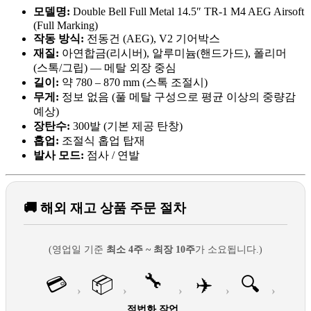
모델명:
Double Bell Full Metal 14.5″ TR-1 M4 AEG Airsoft
(Full Marking)
작동 방식:
전동건 (AEG), V2 기어박스
재질:
아연합금(리시버), 알루미늄(핸드가드), 폴리머
(스톡/그립) — 메탈 외장 중심
길이:
약 780 – 870 mm (스톡 조절시)
무게:
정보 없음 (풀 메탈 구성으로 평균 이상의 중량감
예상)
장탄수:
300발 (기본 제공 탄창)
홉업:
조절식 홉업 탑재
발사 모드:
점사 / 연발
🚚 해외 재고 상품 주문 절차
(영업일 기준
최소 4주 ~ 최장 10주
가 소요됩니다.)
🔧
💳
📦
✈️
🔍
›
›
›
›
›
적법화 작업