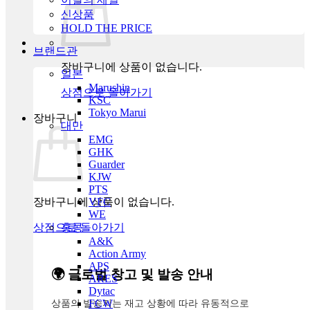
신상품
HOLD THE PRICE
브랜드관
장바구니에 상품이 없습니다.
일본
Marushin
상점으로 돌아가기
KSC
Tokyo Marui
장바구니
대만
EMG
GHK
Guarder
KJW
PTS
장바구니에 상품이 없습니다.
VFC
WE
상점으로 돌아가기
홍콩
A&K
Action Army
APS
🌍 글로벌 창고 및 발송 안내
ARES
Dytac
상품의 발송지는 재고 상황에 따라 유동적으로
FCW