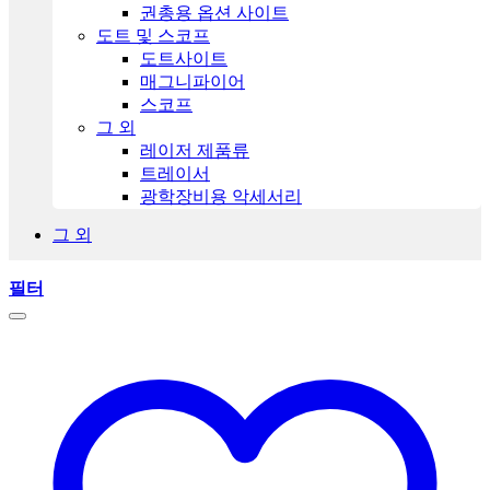
권총용 옵션 사이트
도트 및 스코프
도트사이트
매그니파이어
스코프
그 외
레이저 제품류
트레이서
광학장비용 악세서리
그 외
필터