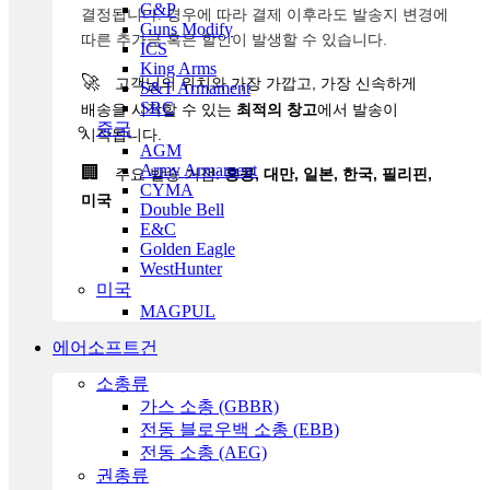
G&P
결정됩니다. 경우에 따라 결제 이후라도 발송지 변경에
Guns Modify
따른 추가금 혹은 할인이 발생할 수 있습니다.
ICS
King Arms
🚀
고객님의 위치와 가장 가깝고, 가장 신속하게
S&T Armament
SRC
배송을 시작할 수 있는
최적의 창고
에서 발송이
중국
시작됩니다.
AGM
Army Armament
🏢
주요 발송 거점:
홍콩, 대만, 일본, 한국, 필리핀,
CYMA
미국
Double Bell
E&C
Golden Eagle
WestHunter
미국
MAGPUL
에어소프트건
소총류
가스 소총 (GBBR)
전동 블로우백 소총 (EBB)
전동 소총 (AEG)
권총류