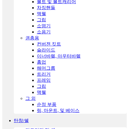
볼트 및 볼트캐리어
차징핸들
맥웰
그립
소염기
소음기
권총용
컨버젼 킷트
슬라이드
이너바렐, 아우터바렐
홉업
해머그룹
트리거
프레임
그립
맥웰
그 외
순정 부품
링, 마운트, 및 베이스
탄창/쉘