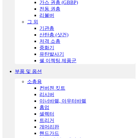
가스 권총 (GBBP)
전동 권총
리볼버
그 외
기관총
산탄총 (샷건)
저격 소총
중화기
유탄발사기
쉘 이젝팅 제품군
부품 및 옵션
소총용
컨버젼 킷트
리시버
이너바렐, 아우터바렐
홉업
셀렉터
트리거
개머리판
핸드가드