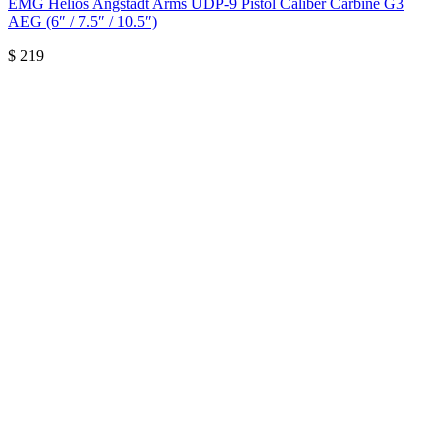
EMG Helios Angstadt Arms UDP-9 Pistol Caliber Carbine G3
AEG (6″ / 7.5″ / 10.5″)
$
219