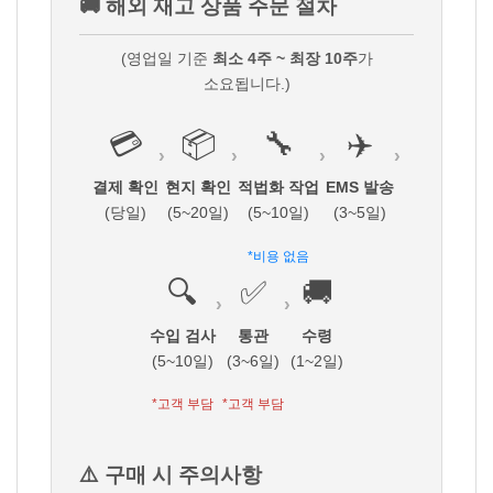
🚚 해외 재고 상품 주문 절차
(영업일 기준
최소 4주 ~ 최장 10주
가
소요됩니다.)
💳
📦
🔧
✈️
›
›
›
›
결제 확인
현지 확인
적법화 작업
EMS 발송
(당일)
(5~20일)
(5~10일)
(3~5일)
*비용 없음
🔍
✅
🚚
›
›
수입 검사
통관
수령
(5~10일)
(3~6일)
(1~2일)
*고객 부담
*고객 부담
⚠️ 구매 시 주의사항