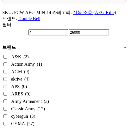
SKU:
FCW-AEG-MINI14
카테고리:
전동 소총 (AEG Rifle)
브랜드:
Double Bell
필터
-
브랜드
A&K
(2)
Action Army
(1)
AGM
(9)
akriva
(4)
APS
(0)
ARES
(9)
Army Armament
(3)
Classic Army
(12)
cybergun
(3)
CYMA
(57)