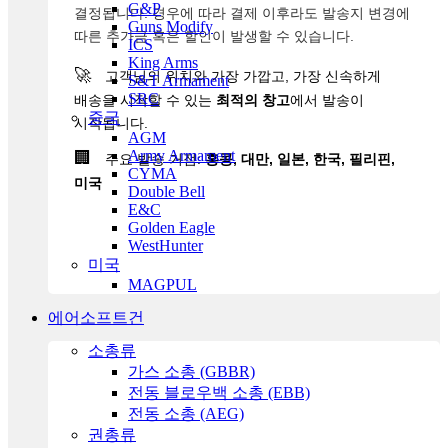
G&P
결정됩니다. 경우에 따라 결제 이후라도 발송지 변경에
Guns Modify
따른 추가금 혹은 할인이 발생할 수 있습니다.
ICS
King Arms
🚀
고객님의 위치와 가장 가깝고, 가장 신속하게
S&T Armament
SRC
배송을 시작할 수 있는
최적의 창고
에서 발송이
중국
시작됩니다.
AGM
Army Armament
🏢
주요 발송 거점:
홍콩, 대만, 일본, 한국, 필리핀,
CYMA
미국
Double Bell
E&C
Golden Eagle
WestHunter
미국
MAGPUL
에어소프트건
소총류
가스 소총 (GBBR)
전동 블로우백 소총 (EBB)
전동 소총 (AEG)
권총류