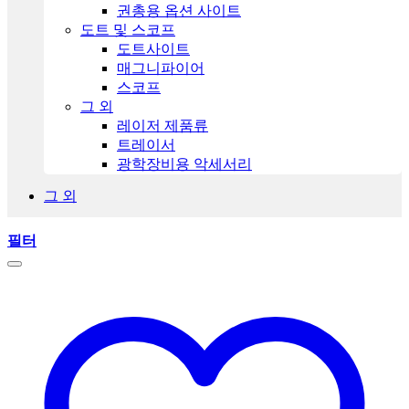
권총용 옵션 사이트
도트 및 스코프
도트사이트
매그니파이어
스코프
그 외
레이저 제품류
트레이서
광학장비용 악세서리
그 외
필터