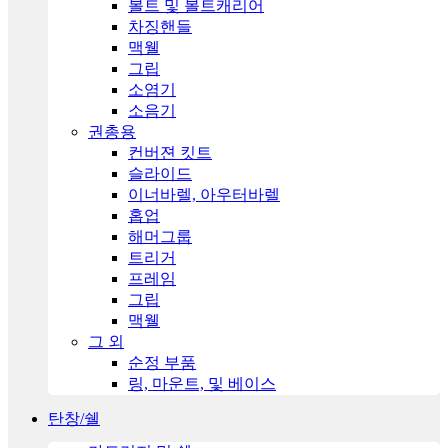
볼트 및 볼트캐리어
차징핸들
맥웰
그립
소염기
소음기
권총용
컨버젼 킷트
슬라이드
이너바렐, 아우터바렐
홉업
해머그룹
트리거
프레임
그립
맥웰
그 외
순정 부품
링, 마운트, 및 베이스
탄창/쉘