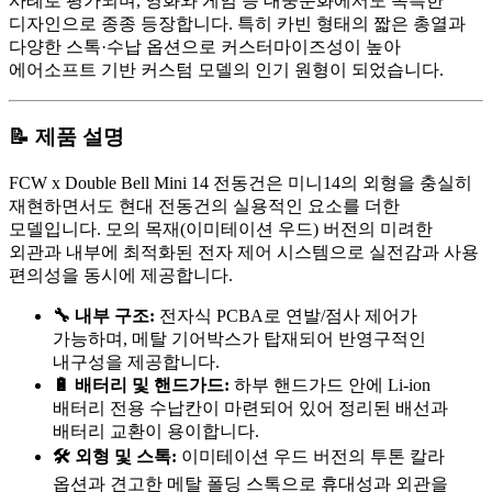
사례로 평가되며, 영화와 게임 등 대중문화에서도 독특한
디자인으로 종종 등장합니다. 특히 카빈 형태의 짧은 총열과
다양한 스톡·수납 옵션으로 커스터마이즈성이 높아
에어소프트 기반 커스텀 모델의 인기 원형이 되었습니다.
📝 제품 설명
FCW x Double Bell Mini 14 전동건은 미니14의 외형을 충실히
재현하면서도 현대 전동건의 실용적인 요소를 더한
모델입니다. 모의 목재(이미테이션 우드) 버전의 미려한
외관과 내부에 최적화된 전자 제어 시스템으로 실전감과 사용
편의성을 동시에 제공합니다.
🔧 내부 구조:
전자식 PCBA로 연발/점사 제어가
가능하며, 메탈 기어박스가 탑재되어 반영구적인
내구성을 제공합니다.
🔋 배터리 및 핸드가드:
하부 핸드가드 안에 Li-ion
배터리 전용 수납칸이 마련되어 있어 정리된 배선과
배터리 교환이 용이합니다.
🛠 외형 및 스톡:
이미테이션 우드 버전의 투톤 칼라
옵션과 견고한 메탈 폴딩 스톡으로 휴대성과 외관을