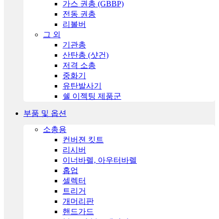
가스 권총 (GBBP)
전동 권총
리볼버
그 외
기관총
산탄총 (샷건)
저격 소총
중화기
유탄발사기
쉘 이젝팅 제품군
부품 및 옵션
소총용
컨버젼 킷트
리시버
이너바렐, 아우터바렐
홉업
셀렉터
트리거
개머리판
핸드가드