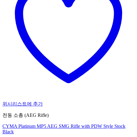
위시리스트에 추가
전동 소총 (AEG Rifle)
CYMA Platinum MP5 AEG SMG Rifle with PDW Style Stock
Black