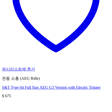
위시리스트에 추가
전동 소총 (AEG Rifle)
S&T Type 64 Full Size AEG G3 Version with Electric Trigger
$
675