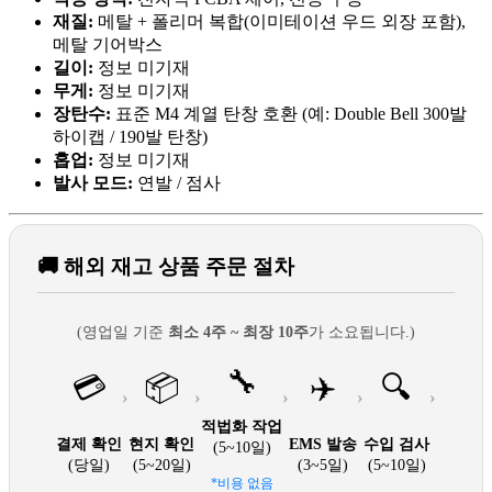
재질:
메탈 + 폴리머 복합(이미테이션 우드 외장 포함),
메탈 기어박스
길이:
정보 미기재
무게:
정보 미기재
장탄수:
표준 M4 계열 탄창 호환 (예: Double Bell 300발
하이캡 / 190발 탄창)
홉업:
정보 미기재
발사 모드:
연발 / 점사
🚚 해외 재고 상품 주문 절차
(영업일 기준
최소 4주 ~ 최장 10주
가 소요됩니다.)
🔧
💳
📦
✈️
🔍
›
›
›
›
›
적법화 작업
결제 확인
현지 확인
EMS 발송
수입 검사
(5~10일)
(당일)
(5~20일)
(3~5일)
(5~10일)
*비용 없음