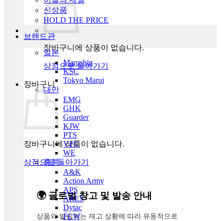
신상품
HOLD THE PRICE
브랜드관
장바구니에 상품이 없습니다.
일본
Marushin
상점으로 돌아가기
KSC
Tokyo Marui
장바구니
대만
EMG
GHK
Guarder
KJW
PTS
장바구니에 상품이 없습니다.
VFC
WE
상점으로 돌아가기
홍콩
A&K
Action Army
APS
🌍 글로벌 창고 및 발송 안내
ARES
Dytac
상품의 발송지는 재고 상황에 따라 유동적으로
FCW