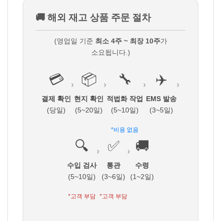
🚚 해외 재고 상품 주문 절차
(영업일 기준
최소 4주 ~ 최장 10주
가
소요됩니다.)
💳
📦
🔧
✈️
›
›
›
›
결제 확인
현지 확인
적법화 작업
EMS 발송
(당일)
(5~20일)
(5~10일)
(3~5일)
*비용 없음
🔍
✅
🚚
›
›
수입 검사
통관
수령
(5~10일)
(3~6일)
(1~2일)
*고객 부담
*고객 부담