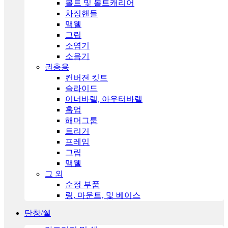
볼트 및 볼트캐리어
차징핸들
맥웰
그립
소염기
소음기
권총용
컨버젼 킷트
슬라이드
이너바렐, 아우터바렐
홉업
해머그룹
트리거
프레임
그립
맥웰
그 외
순정 부품
링, 마운트, 및 베이스
탄창/쉘