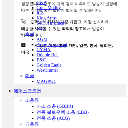
G&P
결정됩니다. 경우에 따라 결제 이후라도 발송지 변경에
Guns Modify
따른 추가금 혹은 할인이 발생할 수 있습니다.
ICS
King Arms
🚀
고객님의 위치와 가장 가깝고, 가장 신속하게
S&T Armament
SRC
배송을 시작할 수 있는
최적의 창고
에서 발송이
중국
시작됩니다.
AGM
Army Armament
🏢
주요 발송 거점:
홍콩, 대만, 일본, 한국, 필리핀,
CYMA
미국
Double Bell
E&C
Golden Eagle
WestHunter
미국
MAGPUL
에어소프트건
소총류
가스 소총 (GBBR)
전동 블로우백 소총 (EBB)
전동 소총 (AEG)
권총류