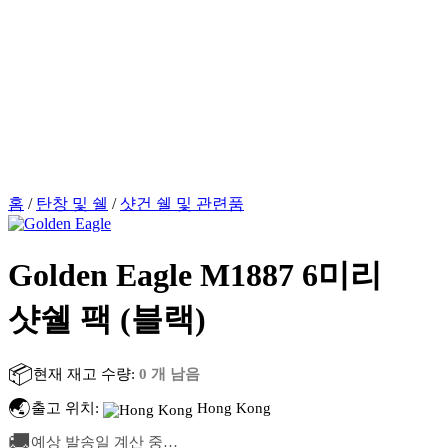
홈
/
탄창 및 쉘
/
샷건 쉘 및 관련품
Golden Eagle M1887 6미리
샷쉘 팩 (블랙)
📦
현재 재고 수량:
0 개 남음
🌏
출고 위치:
Hong Kong
🚚
예상 발송일 계산 중…