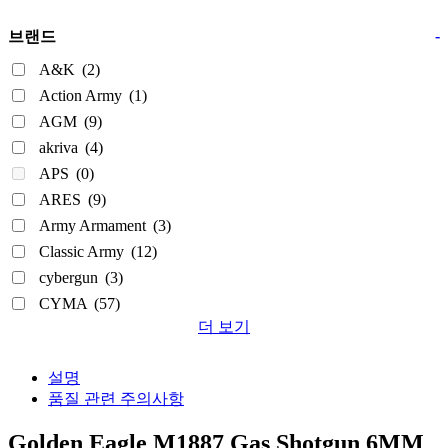
-
브랜드
A&K
(2)
Action Army
(1)
AGM
(9)
akriva
(4)
APS
(0)
ARES
(9)
Army Armament
(3)
Classic Army
(12)
cybergun
(3)
CYMA
(57)
더 보기
설명
품질 관련 주의사항
Golden Eagle M1887 Gas Shotgun 6MM