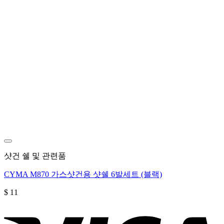
위시리스트에 추가
샷건 쉘 및 관련품
CYMA M870 가스샷건용 샷쉘 6발세트 (블랙)
$
11