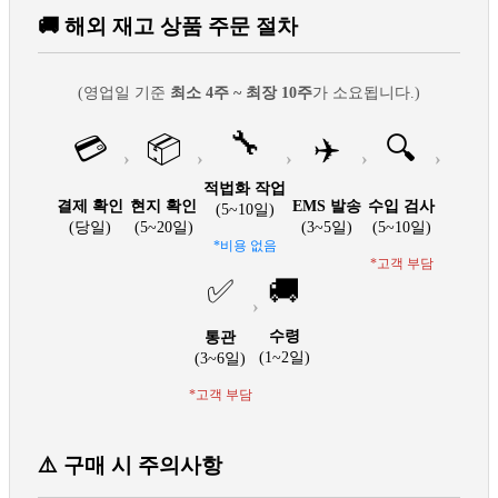
🚚 해외 재고 상품 주문 절차
(영업일 기준
최소 4주 ~ 최장 10주
가 소요됩니다.)
🔧
💳
📦
✈️
🔍
›
›
›
›
›
적법화 작업
결제 확인
현지 확인
EMS 발송
수입 검사
(5~10일)
(당일)
(5~20일)
(3~5일)
(5~10일)
*비용 없음
*고객 부담
✅
🚚
›
수령
통관
(1~2일)
(3~6일)
*고객 부담
⚠️ 구매 시 주의사항