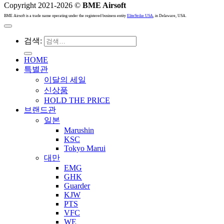
Copyright 2021-2026 ©
BME Airsoft
BME Airsoft is a trade name operating under the registered business entity
EliteStrike USA
, in Delaware, USA.
검색:
HOME
특별관
이달의 세일
신상품
HOLD THE PRICE
브랜드관
일본
Marushin
KSC
Tokyo Marui
대만
EMG
GHK
Guarder
KJW
PTS
VFC
WE