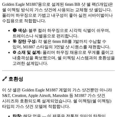
Golden Eagle M1887용으로 설계된 6mm BB 샷 쉘 팩(5개입)은
쉘 이젝팅 방식의 가스 샷건에 사용되는 교체형 샷 셸입니다.
폴리머 하우징으로 가볍고 내구성이 좋아 실전 서바이벌이나
수집용으로 적합합니다.
🔵 색상:
블루 컬러 하우징으로 시각적 식별이 쉬우며,
트레이스나 식별용으로 편리합니다.
🎯 장탄 구성:
각 쉘은 6mm BB를 3발까지 수납할 수
있어, M1887 스타일의 3연발 샷 시퀀스를 재현합니다.
⚙️ 소재 및 설계:
폴리머 하우징 채용으로 무게를 줄이고
내충격성을 확보했으며, 쉘 이젝팅 시스템과의 호환성을
고려한 설계입니다.
🔗 호환성
이 샷 셸은 Golden Eagle M1887 계열의 가스 샷건뿐만 아니라
S&T, Creation, Apple Airsoft, Marushin 등 M1887 가스 샷건
시리즈와 호환되도록 설계되었습니다. 쉘 이젝팅(쉘 이젝팅)
타입의 가스 샷건 모델에 적합합니다.
탄창:
해당 없음 — 이 제품은 전통적 의미의 탄창이