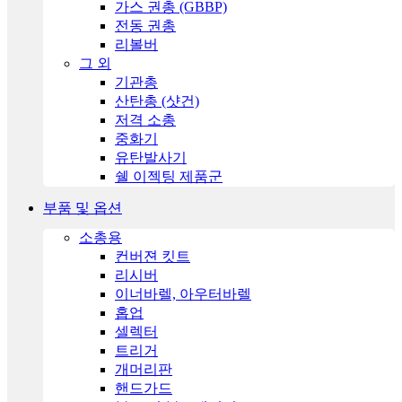
가스 권총 (GBBP)
전동 권총
리볼버
그 외
기관총
산탄총 (샷건)
저격 소총
중화기
유탄발사기
쉘 이젝팅 제품군
부품 및 옵션
소총용
컨버젼 킷트
리시버
이너바렐, 아우터바렐
홉업
셀렉터
트리거
개머리판
핸드가드