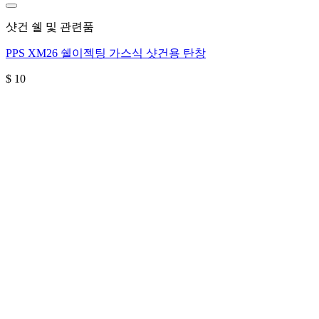
위시리스트에 추가
샷건 쉘 및 관련품
PPS XM26 쉘이젝팅 가스식 샷건용 탄창
$
10