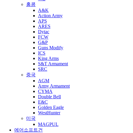
홍콩
A&K
Action Army
APS
ARES
Dytac
FCW
G&P
Guns Modify
ICS
King Arms
S&T Armament
SRC
중국
AGM
Army Armament
CYMA
Double Bell
E&C
Golden Eagle
WestHunter
미국
MAGPUL
에어소프트건