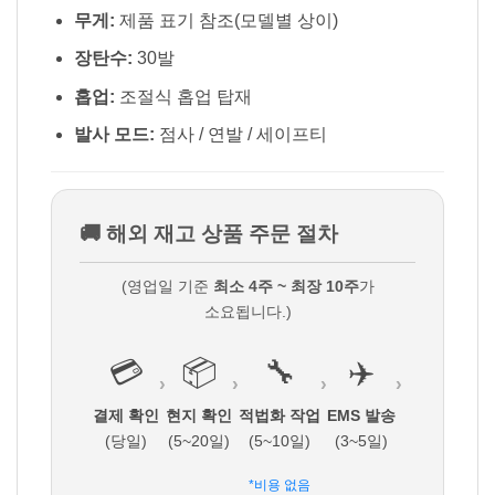
무게:
제품 표기 참조(모델별 상이)
장탄수:
30발
홉업:
조절식 홉업 탑재
발사 모드:
점사 / 연발 / 세이프티
🚚 해외 재고 상품 주문 절차
(영업일 기준
최소 4주 ~ 최장 10주
가
소요됩니다.)
💳
📦
🔧
✈️
›
›
›
›
결제 확인
현지 확인
적법화 작업
EMS 발송
(당일)
(5~20일)
(5~10일)
(3~5일)
*비용 없음