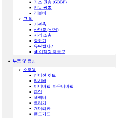
가스 권총 (GBBP)
전동 권총
리볼버
그 외
기관총
산탄총 (샷건)
저격 소총
중화기
유탄발사기
쉘 이젝팅 제품군
부품 및 옵션
소총용
컨버젼 킷트
리시버
이너바렐, 아우터바렐
홉업
셀렉터
트리거
개머리판
핸드가드