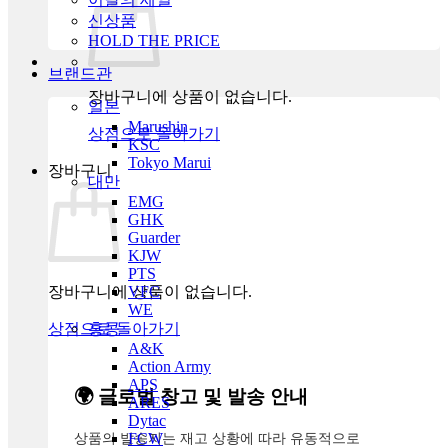
신상품
HOLD THE PRICE
브랜드관
장바구니에 상품이 없습니다.
일본
Marushin
상점으로 돌아가기
KSC
Tokyo Marui
장바구니
대만
EMG
GHK
Guarder
KJW
PTS
장바구니에 상품이 없습니다.
VFC
WE
상점으로 돌아가기
홍콩
A&K
Action Army
APS
🌍 글로벌 창고 및 발송 안내
ARES
Dytac
상품의 발송지는 재고 상황에 따라 유동적으로
FCW