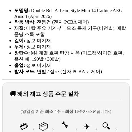
모델명:
Double Bell A Team Style Mini 14 Carbine AEG
Airsoft (April 2026)
작동 방식:
전동건 (전자 PCBA 제어)
재질:
메탈 주요 기계부 + 모조 목재 가구(버전별), 메탈
폴딩 스톡 포함
길이:
정보 미기재
무게:
정보 미기재
장탄수:
M4 계열 호환 탄창 사용 (미드캡/하이캡 호환,
옵션 예: 190발 / 300발)
홉업:
정보 미기재
발사 모드:
연발 / 점사 (전자 PCBA로 제어)
🚚 해외 재고 상품 주문 절차
(영업일 기준
최소 4주 ~ 최장 10주
가 소요됩니다.)
🔧
💳
📦
✈️
🔍
›
›
›
›
›