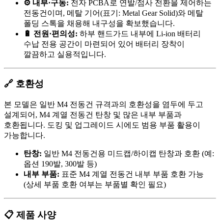
⚙️ 내부·구동:
전자 PCBA로 연발/점사 전환을 제어하는
전동건이며, 메탈 기어(표기: Metal Gear Solid)와 메탈
폴딩 스톡을 채용해 내구성을 확보했습니다.
🔋 전원·편의성:
하부 핸드가드 내부에 Li-ion 배터리
수납 전용 공간이 마련되어 있어 배터리 장착이
깔끔하고 실용적입니다.
🔗 호환성
본 모델은 일반 M4 전동건 규격과의 호환성을 염두에 두고
설계되어, M4 계열 전동건 탄창 및 많은 내부 부품과
호환됩니다. 도킹 및 업그레이드 시에도 범용 부품 활용이
가능합니다.
탄창:
일반 M4 전동건용 미드캡/하이캡 탄창과 호환 (예:
옵션 190발, 300발 등)
내부 부품:
표준 M4 계열 전동건 내부 부품 호환 가능
(상세 부품 호환 여부는 부품별 확인 필요)
📋 제품 사양