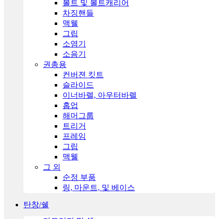
볼트 및 볼트캐리어
차징핸들
맥웰
그립
소염기
소음기
권총용
컨버젼 킷트
슬라이드
이너바렐, 아우터바렐
홉업
해머그룹
트리거
프레임
그립
맥웰
그 외
순정 부품
링, 마운트, 및 베이스
탄창/쉘