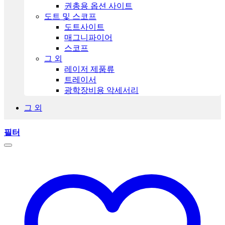
권총용 옵션 사이트
도트 및 스코프
도트사이트
매그니파이어
스코프
그 외
레이저 제품류
트레이서
광학장비용 악세서리
그 외
필터