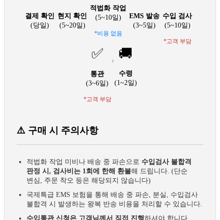
적법화 작업
결제 확인
현지 확인
EMS 발송
수입 검사
(5~10일)
(당일)
(5~20일)
(3~5일)
(5~10일)
*비용 없음
*고객 부담
✅
🚚
›
수령
통관
(1~2일)
(3~6일)
*고객 부담
⚠️ 구매 시 주의사항
적법화 작업 미비나 배송 중 파손으로
수입검사 불합격
판정 시, 검사비는 1회에 한해 환불
해 드립니다. (단순
변심, 주문 착오 등은 해당되지 않습니다)
국제특급 EMS 보험을 통해 배송 중 파손, 분실, 수입검사
불합격 시 발생하는 왕복 반송 비용을 처리할 수 있습니다.
수입통관 신청은 고객님께서 직접 진행
하셔야 합니다.