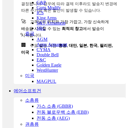
G&P
결정됩니다. 경우에 따라 결제 이후라도 발송지 변경에
Guns Modify
따른 추가금 혹은 할인이 발생할 수 있습니다.
ICS
King Arms
🚀
고객님의 위치와 가장 가깝고, 가장 신속하게
S&T Armament
SRC
배송을 시작할 수 있는
최적의 창고
에서 발송이
중국
시작됩니다.
AGM
Army Armament
🏢
주요 발송 거점:
홍콩, 대만, 일본, 한국, 필리핀,
CYMA
미국
Double Bell
E&C
Golden Eagle
WestHunter
미국
MAGPUL
에어소프트건
소총류
가스 소총 (GBBR)
전동 블로우백 소총 (EBB)
전동 소총 (AEG)
권총류